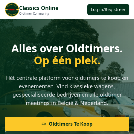
Classics Online
Log in/Registreer
Oldtimer Community
Alles over Oldtimers.
Op één plek.
Hét centrale platform voor oldtimers te koop en
evenementen. Vind klassieke wagens,
gespecialiseerde bedrijven en alle oldtimer
meetings in België & Nederland.
Oldtimers Te Koop