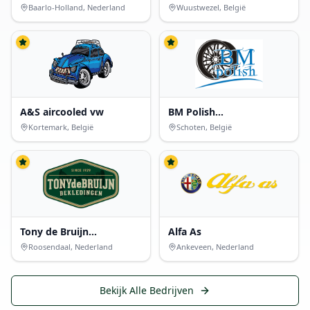
specialist
Baarlo-Holland, Nederland
Wuustwezel, België
A&S aircooled vw
BM Polish
Velgherstelbedrijf
Kortemark, België
Schoten, België
Tony de Bruijn
Alfa As
Bekledingen
Roosendaal, Nederland
Ankeveen, Nederland
Bekijk Alle Bedrijven