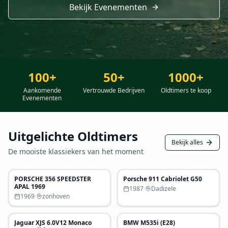
Bekijk Evenementen
100+
50+
1000+
Aankomende
Vertrouwde Bedrijven
Oldtimers te koop
Evenementen
Uitgelichte Oldtimers
Bekijk alles
De mooiste klassiekers van het moment
€ 33.900
€ 68.000
PORSCHE 356 SPEEDSTER
Porsche 911 Cabriolet G50
Uitgelicht
Uitgelicht
APAL 1969
1987
·
Dadizele
1969
·
zonhoven
€ 85.000
€ 29.500
Jaguar XJS 6.0V12 Monaco
BMW M535i (E28)
Uitgelicht
Uitgelicht