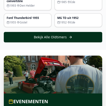
convertible
1985
·
Ede
1993
·
Den Helder
P.O.A.
€ 18.950
Ford Thunderbird 1955
MG TD uit 1952
Uitgelicht
Uitgelicht
1955
·
Gistel
1952
·
Ede
Bekijk Alle Oldtimers
EVENEMENTEN