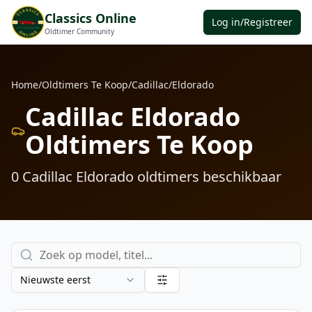
Classics Online
Log in/Registreer
Oldtimer Community
Home
/
Oldtimers Te Koop
/
Cadillac
/
Eldorado
Cadillac Eldorado
Oldtimers Te Koop
0
Cadillac Eldorado
oldtimers
beschikbaar
Nieuwste eerst