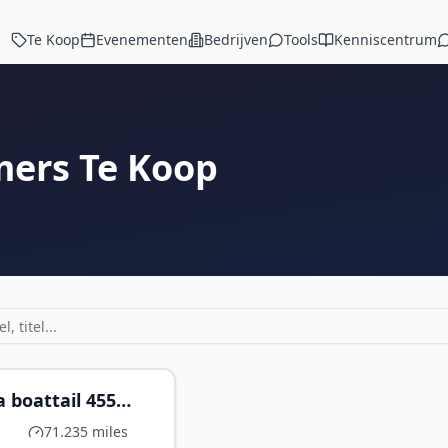
Te Koop
Evenementen
Bedrijven
Tools
Kenniscentrum
mers Te Koop
€ 22.450
a boattail 455
 kenteken APK
71.235 miles