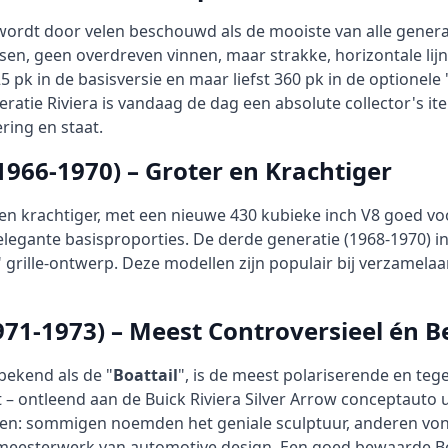
 wordt door velen beschouwd als de mooiste van alle gener
ssen, geen overdreven vinnen, maar strakke, horizontale lijn
325 pk in de basisversie en maar liefst 360 pk in de optione
eratie Riviera is vandaag de dag een absolute collector's
ring en staat.
966-1970) – Groter en Krachtiger
en krachtiger, met een nieuwe 430 kubieke inch V8 goed voo
legante basisproporties. De derde generatie (1968-1970) i
rille-ontwerp. Deze modellen zijn populair bij verzamelaars
971-1973) – Meest Controversieel én 
 bekend als de "
Boattail
", is de meest polariserende en tege
– ontleend aan de Buick Riviera Silver Arrow conceptauto 
elden: sommigen noemden het geniale sculptuur, anderen von
en meesterwerk van automotive design. Een goed bewaarde Boa