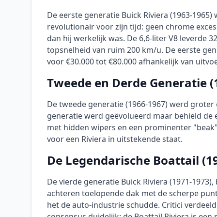
De eerste generatie Buick Riviera (1963-1965)
revolutionair voor zijn tijd: geen chrome exce
dan hij werkelijk was. De 6,6-liter V8 leverde 
topsnelheid van ruim 200 km/u. De eerste gen
voor €30.000 tot €80.000 afhankelijk van uitvoe
Tweede en Derde Generatie (1
De tweede generatie (1966-1967) werd groter 
generatie werd geëvolueerd maar behield de e
met hidden wipers en een prominenter "beak" g
voor een Riviera in uitstekende staat.
De Legendarische Boattail (1
De vierde generatie Buick Riviera (1971-1973),
achteren toelopende dak met de scherpe punt 
het de auto-industrie schudde. Critici verde
consensus duidelijk: de Boattail Riviera is e