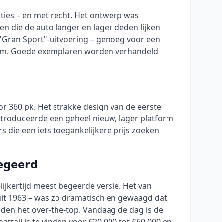
aties – en met recht. Het ontwerp was
en die de auto langer en lager deden lijken
le "Gran Sport"-uitvoering – genoeg voor een
 item. Goede exemplaren worden verhandeld
r 360 pk. Het strakke design van de eerste
ntroduceerde een geheel nieuw, lager platform
 die een iets toegankelijkere prijs zoeken
Begeerd
lijkertijd meest begeerde versie. Het van
uit 1963 – was zo dramatisch en gewaagd dat
den het over-the-top. Vandaag de dag is de
ttail is te vinden voor €20.000 tot €60.000 en