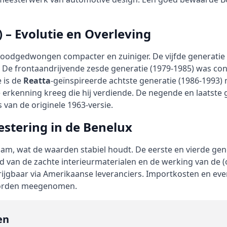
 – Evolutie en Overleving
 noodgedwongen compacter en zuiniger. De vijfde generati
il. De frontaandrijvende zesde generatie (1979-1985) was c
e is de
Reatta
-geïnspireerde achtste generatie (1986-1993) 
de erkenning kreeg die hij verdiende. De negende en laatste 
s van de originele 1963-versie.
estering in de Benelux
zaam, wat de waarden stabiel houdt. De eerste en vierde gener
nd van de zachte interieurmaterialen en de werking van de 
rijgbaar via Amerikaanse leveranciers. Importkosten en ev
worden meegenomen.
en