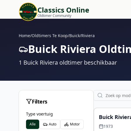
Classics Online
Oldtimer Community
Home
/
Oldtimers Te Koop
/
Buick
/
Riviera
Buick Riviera Oldti
1
Buick Riviera
oldtimer
beschikbaar
Filters
Type voertuig
Buick Rivier
Alle
Auto
Motor
bigblock NL
1973