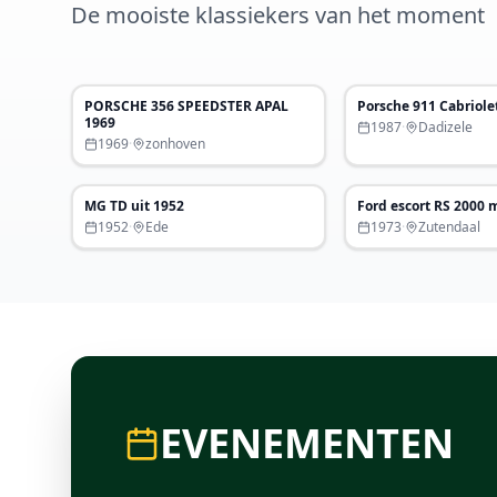
De mooiste klassiekers van het moment
€ 33.900
PORSCHE 356 SPEEDSTER APAL
Porsche 911 Cabriole
Uitgelicht
Uitgelicht
1969
1987
·
Dadizele
1969
·
zonhoven
€ 18.950
MG TD uit 1952
Ford escort RS 2000 
Uitgelicht
1952
·
Ede
1973
·
Zutendaal
EVENEMENTEN