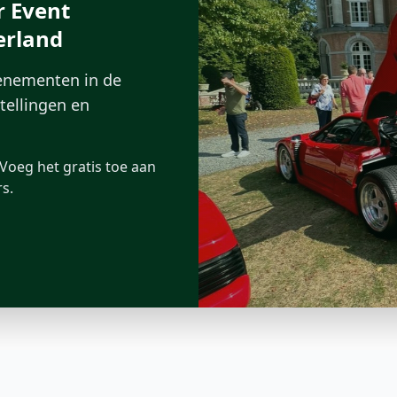
r Event
erland
venementen in de
stellingen en
Voeg het gratis toe aan
s.