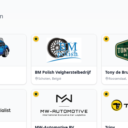
en
BM Polish Velgherstelbedrijf
Tony de Br
Schoten, België
Roosendaal,
MW-Automotive BV
Tripy