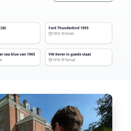
€ 29.500
P.O.A.
E28)
Ford Thunderbird 1955
t
Uitgelicht
1955
·
Gistel
€ 18.000
€ 9.000
er sea blue van 1965
VW Kever in goede staat
le
1976
·
Ternat