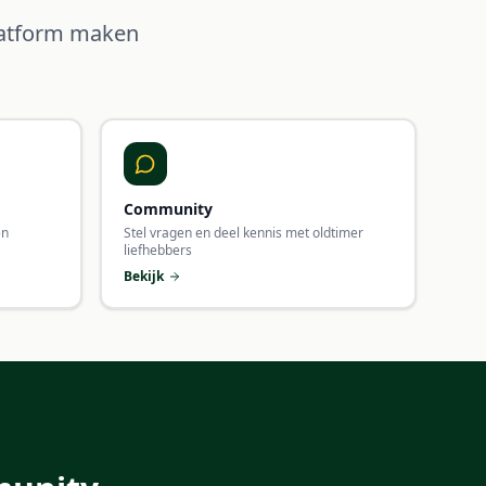
platform maken
Community
en
Stel vragen en deel kennis met oldtimer
liefhebbers
Bekijk