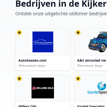
Bedrijven in de Kijker
Ontdek onze uitgelichte oldtimer bedrijv
Autohoezen.com
A&S aircooled vw
Wuustwezel, België
Kortemark, België
Millers Oils
Gordel Specialist