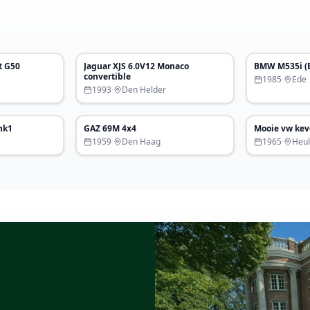
€ 68.000
€ 85.000
t G50
Jaguar XJS 6.0V12 Monaco
BMW M535i (
Uitgelicht
Uitgelich
convertible
1985
·
Ede
1993
·
Den Helder
€ 38.500
€ 30.000
mk1
GAZ 69M 4x4
Mooie vw kev
1959
·
Den Haag
1965
·
Heu