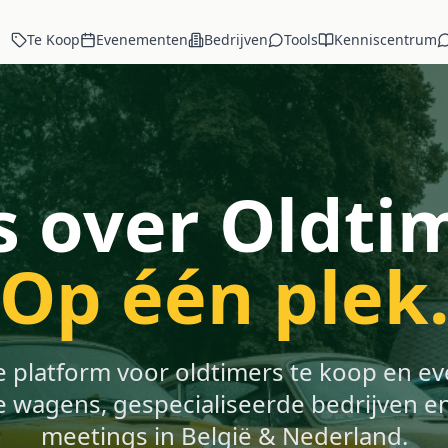
Te Koop
Evenementen
Bedrijven
Tools
Kenniscentrum
s over Oldti
Op één plek
e platform voor oldtimers te koop en 
e wagens, gespecialiseerde bedrijven en
meetings in België & Nederland.