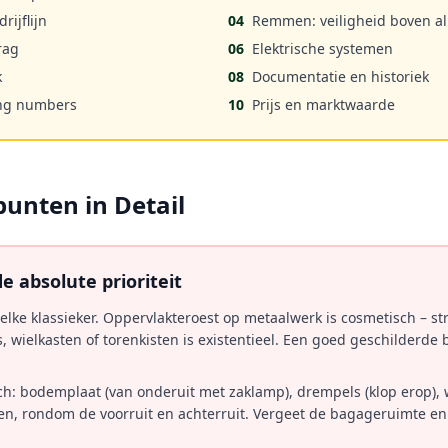
rijflijn
04
Remmen: veiligheid boven al
rag
06
Elektrische systemen
k
08
Documentatie en historiek
ing numbers
10
Prijs en marktwaarde
unten in Detail
e absolute prioriteit
 elke klassieker. Oppervlakteroest op metaalwerk is cosmetisch – st
wielkasten of torenkisten is existentieel. Een goed geschilderde 
ch: bodemplaat (van onderuit met zaklamp), drempels (klop erop), 
en, rondom de voorruit en achterruit. Vergeet de bagageruimte e