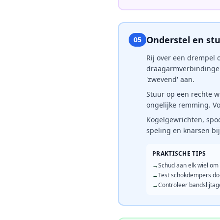
Onderstel en st
05
Rij over een drempel o
draagarmverbindingen
'zwevend' aan.
Stuur op een rechte we
ongelijke remming. Voe
Kogelgewrichten, spoo
speling en knarsen bij
PRAKTISCHE TIPS
→
Schud aan elk wiel om
→
Test schokdempers do
→
Controleer bandslijtag