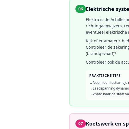
Elektrische sys
06
Elektra is de Achillesh
richtingaanwijzers, re
eventueel elektrische
Kijk of er amateur-bed
Controleer de zekerin
(brand­gevaar!)?
Controleer ook de accu
PRAKTISCHE TIPS
→
Neem een testlampje 
→
Laadspanning dynamo/al
→
Vraag naar de staat va
Koetswerk en sp
07