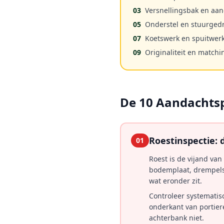
03
Versnellingsbak en aand
05
Onderstel en stuurged
07
Koetswerk en spuitwer
09
Originaliteit en match
De 10 Aandachtsp
Roestinspectie: d
01
Roest is de vijand van
bodemplaat, drempels, 
wat eronder zit.
Controleer systematis
onderkant van portier
achterbank niet.