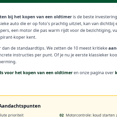
ten bij het kopen van een oldtimer
is de beste investering
eke auto die er op foto's prachtig uitziet, kan van dichtbij
pers, een motor die pas warm rijdt voor de bezichtiging, v
aspirant-koper kent.
r dan de standaardtips. We zetten de 10 meest kritieke
aan
crete instructies per punt. Of je nu je eerste klassieker koop
cherming.
ds voor het kopen van een oldtimer
en onze pagina over
e Aandachtspunten
ute prioriteit
02
Motorcontrole: koud starten z