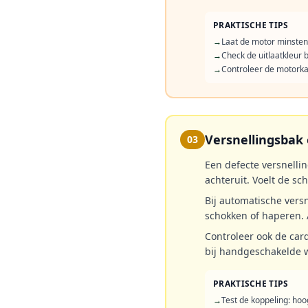
PRAKTISCHE TIPS
→
Laat de motor minste
→
Check de uitlaatkleur b
→
Controleer de motorka
Versnellingsbak e
03
Een defecte versnellin
achteruit. Voelt de sc
Bij automatische versn
schokken of haperen. A
Controleer ook de car
bij handgeschakelde 
PRAKTISCHE TIPS
→
Test de koppeling: hoo