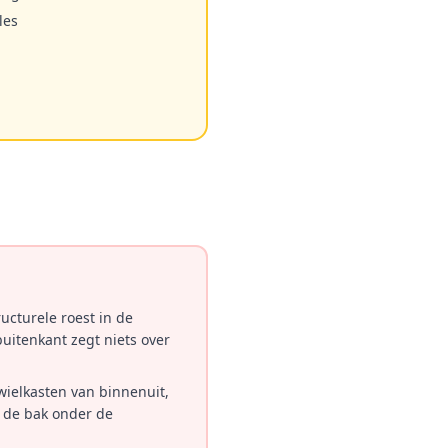
les
ructurele roest in de
buitenkant zegt niets over
wielkasten van binnenuit,
n de bak onder de