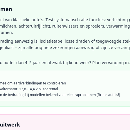
temen
iel van klassieke auto's. Test systematisch alle functies: verlichting (
mlichten, achteruitrijlicht), ruitenwissers en sproeiers, verwarming
 ramen.
rading aanwezig is: isolatietape, losse draden of toegevoegde stek
genkast – zijn alle originele zekeringen aanwezig of zijn ze verv
: ouder dan 4–5 jaar en al zwak bij koud weer? Plan vervanging in.
mee om aardverbindingen te controleren
ternator: 13,8–14,4 V bij toerental
n de bedrading bij modellen bekend voor elektraproblemen (Britse auto's!)
uitwerk