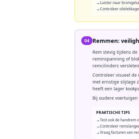
→
Luister naar bromgelui
→
Controleer olielekkage
Remmen: veiligh
04
Rem stevig tijdens de 
reminspanning of blok
remcilinders versleten
Controleer visueel de
met ernstige slijtage 
heeft een lager kookp
Bij oudere voertuigen
PRAKTISCHE TIPS
→
Test ook de handrem op
→
Controleer remslangen
→
Vraag facturen van r