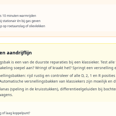
ns 10 minuten warmrijden
ij stationair én bij gas geven
p op roetaanslag of olievlekken
n aandrijflijn
gsbak is een van de duurste reparaties bij een klassieker. Test alle
hakeling soepel aan? Wringt of kraakt het? Springt een versnelling 
ellingsbakken: rijd rustig en controleer of alle D, 2, 1 en R positie
utomatische versnellingsbakken van klassiekers zijn moeilijk en d
danas (speling in de kruisstukken), differentieelgeluiden bij boch
wagens.
g of laag koppelpunt?