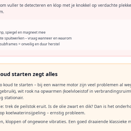
m vuller te detecteren en klop met je knokkel op verdachte plekke
m.
amp, spiegel en magneet mee
nte spuitwerken – vraag wanneer en waarom
subframes = onveilig en duur herstel
oud starten zegt alles
o koud te starten – bij een warme motor zijn veel problemen al weg
egebruik), wit rook na opwarmen (koelvloeistof in verbrandingsruimte
 stationair.
e: trek de peilstok eruit. Is de olie zwart en dik? Dan is het onder
 op koelwaterinsijpeling – ernstig probleem.
en, kloppen of ongewone vibraties. Een goed draaiende klassieke m