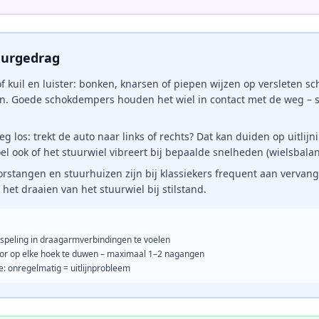
uurgedrag
f kuil en luister: bonken, knarsen of piepen wijzen op versleten 
. Goede schokdempers houden het wiel in contact met de weg – 
g los: trekt de auto naar links of rechts? Dat kan duiden op uitlijn
l ook of het stuurwiel vibreert bij bepaalde snelheden (wielsbalanc
rstangen en stuurhuizen zijn bij klassiekers frequent aan vervang
 het draaien van het stuurwiel bij stilstand.
 speling in draagarmverbindingen te voelen
or op elke hoek te duwen – maximaal 1–2 nagangen
e: onregelmatig = uitlijnprobleem