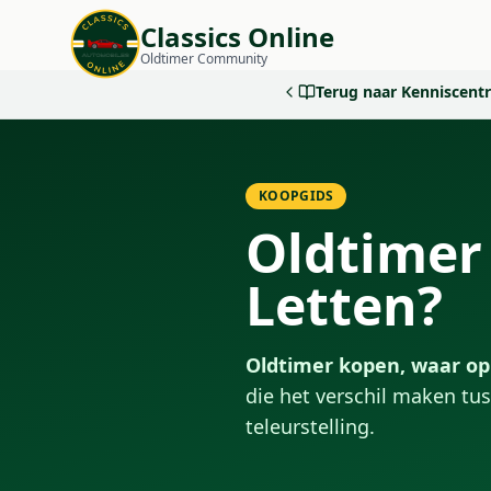
Classics Online
Oldtimer Community
Terug naar Kenniscen
KOOPGIDS
Oldtimer
Letten?
Oldtimer kopen, waar op
die het verschil maken t
teleurstelling.