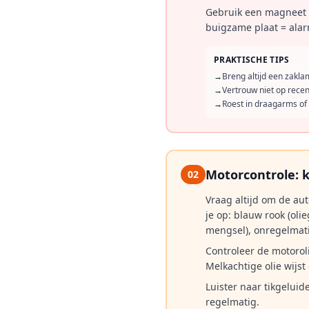
Gebruik een magneet o
buigzame plaat = alar
PRAKTISCHE TIPS
→
Breng altijd een zakl
→
Vertrouw niet op rece
→
Roest in draagarms of 
Motorcontrole: k
02
Vraag altijd om de aut
je op: blauw rook (oli
mengsel), onregelmatig
Controleer de motoroli
Melkachtige olie wijst
Luister naar tikgeluid
regelmatig.