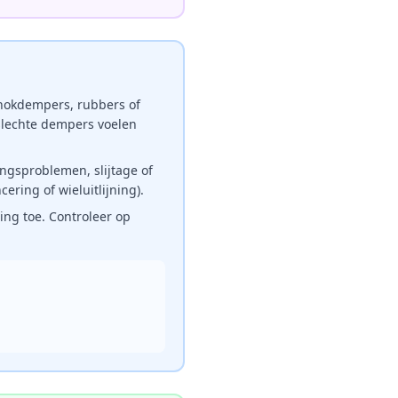
schokdempers, rubbers of
slechte dempers voelen
ingsproblemen, slijtage of
ering of wieluitlijning).
ing toe. Controleer op