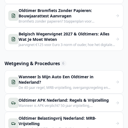
BIV, verkeersbelasting, O-plaat en keuringkosten.
Oldtimer Bromfiets Zonder Papieren:
Bouwjaarattest Aanvragen
Bromfiets zonder papieren? Stappenplan voor
bouwjaarattest via BEHVA, verzekering en inschrijving bij
DIV.
Belgisch Wegenvignet 2027 & Oldtimers: Alles
Wat Je Moet Weten
Jaarvignet €125 voor Euro 3-norm of ouder, hoe het digitale
systeem werkt en wat BEHVA vraagt voor oldtimers.
Wetgeving & Procedures
6
Wanneer Is Mijn Auto Een Oldtimer in
Nederland?
De 40-jaar regel, MRB-vrijstelling, overgangsregeling en
APK-uitzonderingen voor oldtimers in Nederland.
Oldtimer APK Nederland: Regels & Vrijstelling
Wanneer is APK verplicht? 50-jaar vrijstelling,
overgangsregeling, keuringstips voor Nederland.
Oldtimer Belastingvrij Nederland: MRB-
Vrijstelling