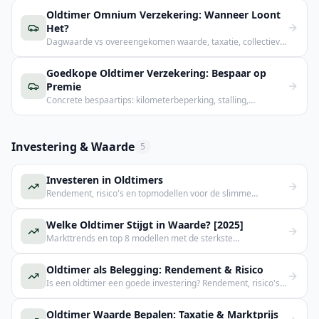
Oldtimer Omnium Verzekering: Wanneer Loont
Het?
Dagwaarde vs overeengekomen waarde, taxatie, collectieve
polis – wanneer is omnium zinvol?
Goedkope Oldtimer Verzekering: Bespaar op
Premie
Concrete bespaartips: kilometerbeperking, stalling,
clubkorting en collectieve polissen.
Investering & Waarde
5
Investeren in Oldtimers
Rendement, risico's en topmodellen voor de slimme
klassiekerbelegger.
Welke Oldtimer Stijgt in Waarde? [2025]
Markttrends en top 8 modellen met de sterkste
waardestijging.
Oldtimer als Belegging: Rendement & Risico
Is een oldtimer een goede investering? Rendement, risico's
en welke modellen stijgen in waarde.
Oldtimer Waarde Bepalen: Taxatie & Marktprijs