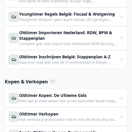
Hoe werkt de MRB-vrijstelling? 40-jaar regel,
overgangsregeling, winterverbod, diesel-uitzondering.
Youngtimer Regels België: Fiscaal & Wetgeving
Youngtimer Belgium: geen apart statuut, LEZ-gevolgen,
wanneer wordt het een oldtimer?
Oldtimer Importeren Nederland: RDW, BPM &
Stappenplan
Complete gids voor import naar Nederland: RDW-keuring,
BPM-aangifte, EU vs buiten-EU kosten.
Oldtimer Inschrijven België: Stappenplan A-Z
Stap-voor-stap gids voor de O-nummerplaat in België:
keuring, verzekering, DIV en kosten.
Kopen & Verkopen
13
Oldtimer Kopen: De Ultieme Gids
Alles wat je moet weten voor je een klassieker koopt: budget,
keuring, papieren.
Oldtimer Verkopen
Hoe verkoop je je klassieker vlot en voor de beste prijs via
Classics Online?