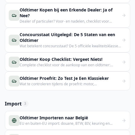
kostenschatting en hoe vinden.
Oldtimer Kopen bij een Erkende Dealer: Ja of
Nee?
Dealer of particulier? Voor- en nadelen, checklist voor
betrouwbare dealers en wanneer je welke keuze maakt.
Concoursstaat Uitgelegd: De 5 Staten van een
Oldtimer
Wat betekent concoursstaat? De 5 officiële kwaliteitsklassen
van concours tot restauratieproject, met kenmerken en
waarde-impact.
Oldtimer Koop Checklist: Vergeet Niets!
Complete checklist voor de aankoop van een oldtimer:
documenten, technische controle en onderhandelen.
Oldtimer Proefrit: Zo Test Je Een Klassieker
Wat te controleren tijdens de proefrit: motor,
versnellingsbak, remmen, elektra en carrosserie.
Import
3
Oldtimer Importeren naar België
EU en buiten-EU import: douane, BTW, BIV, keuring en
inschrijving stap-voor-stap.