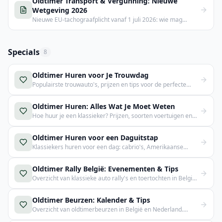
Oldtimer Transport & Vergunning: Nieuwe
Wetgeving 2026
Nieuwe EU-tachograafplicht vanaf 1 juli 2026: wie mag
oldtimers vervoeren, welke vergunningen zijn verplicht en
hoe vind je een erkende transporteur.
Specials
8
Oldtimer Huren voor Je Trouwdag
Populairste trouwauto's, prijzen en tips voor de perfecte
bruidswagen.
Oldtimer Huren: Alles Wat Je Moet Weten
Hoe huur je een klassieker? Prijzen, soorten voertuigen en
aanbieders in België en Nederland.
Oldtimer Huren voor een Daguitstap
Klassiekers huren voor een dag: cabrio's, Amerikaanse
auto's en meer voor jouw uitstap.
Oldtimer Rally België: Evenementen & Tips
Overzicht van klassieke auto rally's en toertochten in België.
Tips voor deelname.
Oldtimer Beurzen: Kalender & Tips
Overzicht van oldtimerbeurzen in België en Nederland.
Wanneer, waar en hoe deelnemen.