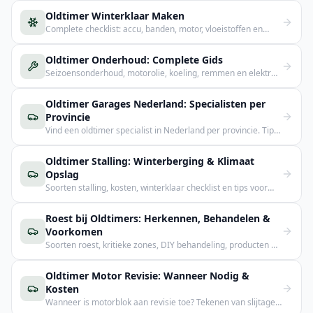
Oldtimer Winterklaar Maken
Complete checklist: accu, banden, motor, vloeistoffen en
stalling voor de winter.
Oldtimer Onderhoud: Complete Gids
Seizoensonderhoud, motorolie, koeling, remmen en elektra:
alles voor een goed onderhouden klassieker.
Oldtimer Garages Nederland: Specialisten per
Provincie
Vind een oldtimer specialist in Nederland per provincie. Tips
voor juiste keuze.
Oldtimer Stalling: Winterberging & Klimaat
Opslag
Soorten stalling, kosten, winterklaar checklist en tips voor
klimaatgestuurde opslag.
Roest bij Oldtimers: Herkennen, Behandelen &
Voorkomen
Soorten roest, kritieke zones, DIY behandeling, producten en
preventie tips.
Oldtimer Motor Revisie: Wanneer Nodig &
Kosten
Wanneer is motorblok aan revisie toe? Tekenen van slijtage,