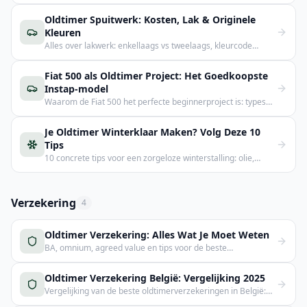
deel vs totaalrevisie, kosten.
Oldtimer Spuitwerk: Kosten, Lak & Originele
Kleuren
Alles over lakwerk: enkellaags vs tweelaags, kleurcode
zoeken, kosten €3.000–€15.000.
Fiat 500 als Oldtimer Project: Het Goedkoopste
Instap-model
Waarom de Fiat 500 het perfecte beginnerproject is: types
uitgelegd, kostenoverzicht, onderdelen en marktwaarden.
Je Oldtimer Winterklaar Maken? Volg Deze 10
Tips
10 concrete tips voor een zorgeloze winterstalling: olie,
banden, batterij, vocht, knaagdieren en voorjaarscheck.
Verzekering
4
Oldtimer Verzekering: Alles Wat Je Moet Weten
BA, omnium, agreed value en tips voor de beste
oldtimerpolis.
Oldtimer Verzekering België: Vergelijking 2025
Vergelijking van de beste oldtimerverzekeringen in België:
agreed value, agreed mileage en meer.