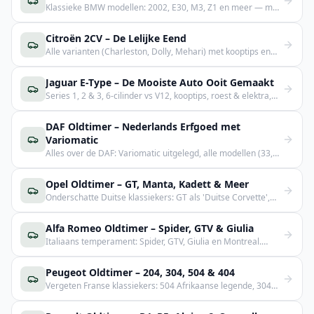
Klassieke BMW modellen: 2002, E30, M3, Z1 en meer — met
waarden en kooptips.
Citroën 2CV – De Lelijke Eend
Alle varianten (Charleston, Dolly, Mehari) met kooptips en
waardegids.
Jaguar E-Type – De Mooiste Auto Ooit Gemaakt
Series 1, 2 & 3, 6-cilinder vs V12, kooptips, roest & elektra,
en prijsontwikkeling.
DAF Oldtimer – Nederlands Erfgoed met
Variomatic
Alles over de DAF: Variomatic uitgelegd, alle modellen (33,
44, 55, 66), clubs en DAF Museum.
Opel Oldtimer – GT, Manta, Kadett & Meer
Onderschatte Duitse klassiekers: GT als 'Duitse Corvette',
Manta cultauto, Kadett als daily driver.
Alfa Romeo Oldtimer – Spider, GTV & Giulia
Italiaans temperament: Spider, GTV, Giulia en Montreal.
Roest tips en waardestijging.
Peugeot Oldtimer – 204, 304, 504 & 404
Vergeten Franse klassiekers: 504 Afrikaanse legende, 304
cabrio, 404 filmster en 204 pionier.