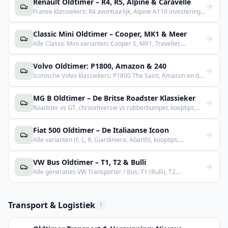
Renault Oldtimer – R4, R5, Alpine & Caravelle
Franse klassiekers: R4 avontuurlijk, Alpine A110 investering,
R5 Turbo en Caravelle cabrio.
Classic Mini Oldtimer – Cooper, MK1 & Meer
Alle Classic Mini varianten: Cooper S, MK1, Traveller,
Clubman en Rover Mini. Kooptips, subframes, prijzen en
clubs.
Volvo Oldtimer: P1800, Amazon & 240
Iconische Volvo klassiekers: P1800 The Saint, Amazon en de
onverwoestbare 240. Kooptips, prijzen en onderdelen.
MG B Oldtimer – De Britse Roadster Klassieker
Roadster vs GT, chroomversie vs rubberbumper, kooptips,
prijzen en onderdelen voor de MG B.
Fiat 500 Oldtimer – De Italiaanse Icoon
Alle varianten (F, L, R, Giardiniera, Abarth), kooptips,
problemen en prijsklassen.
VW Bus Oldtimer – T1, T2 & Bulli
Alle generaties VW Transporter / Bus: T1 (Bulli), T2,
kampeerbus, bestelbus en kooptips.
Transport & Logistiek
1