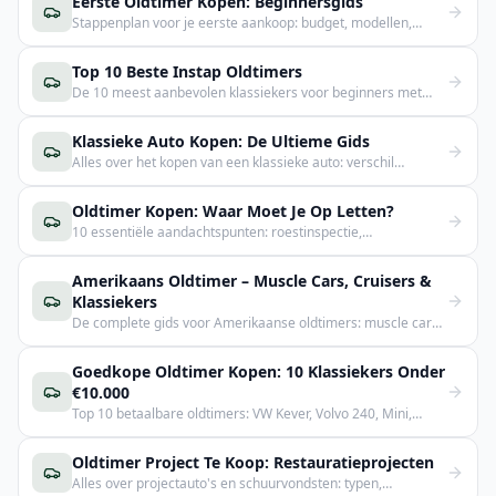
Eerste Oldtimer Kopen: Beginnersgids
Stappenplan voor je eerste aankoop: budget, modellen,
keuring en nummerplaat.
Top 10 Beste Instap Oldtimers
De 10 meest aanbevolen klassiekers voor beginners met
voor- en nadelen.
Klassieke Auto Kopen: De Ultieme Gids
Alles over het kopen van een klassieke auto: verschil
oldtimer/youngtimer, budget, keuring en onderhandelen.
Oldtimer Kopen: Waar Moet Je Op Letten?
10 essentiële aandachtspunten: roestinspectie,
motorcontrole, elektra, documenten en valkuilen.
Amerikaans Oldtimer – Muscle Cars, Cruisers &
Klassiekers
De complete gids voor Amerikaanse oldtimers: muscle cars,
Corvette, Camaro, Cadillac en importtips.
Goedkope Oldtimer Kopen: 10 Klassiekers Onder
€10.000
Top 10 betaalbare oldtimers: VW Kever, Volvo 240, Mini,
Renault 4 en meer. Eerlijke beoordeling.
Oldtimer Project Te Koop: Restauratieprojecten
Alles over projectauto's en schuurvondsten: typen,