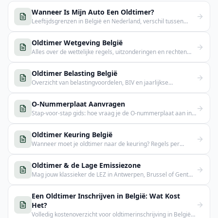
Wanneer Is Mijn Auto Een Oldtimer?
Leeftijdsgrenzen in België en Nederland, verschil tussen
oldtimer en youngtimer.
Oldtimer Wetgeving België
Alles over de wettelijke regels, uitzonderingen en rechten
van oldtimerbezitters in België.
Oldtimer Belasting België
Overzicht van belastingvoordelen, BIV en jaarlijkse
verkeersbelasting voor klassiekers.
O-Nummerplaat Aanvragen
Stap-voor-stap gids: hoe vraag je de O-nummerplaat aan in
België?
Oldtimer Keuring België
Wanneer moet je oldtimer naar de keuring? Regels per
gewest uitgelegd.
Oldtimer & de Lage Emissiezone
Mag jouw klassieker de LEZ in Antwerpen, Brussel of Gent
in? Vrijstellingen & dagpassen.
Een Oldtimer Inschrijven in België: Wat Kost
Het?
Volledig kostenoverzicht voor oldtimerinschrijving in België: