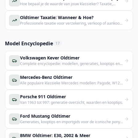
Hoe bepaal je de waarde van jouw klassieker? Taxatie,
marktprijzen en online tools.
Oldtimer Taxatie: Wanneer & Hoe?
Professionele taxatie voor verzekering, verkoop of aankoop.
Kosten en het verloop.
Model Encyclopedie
17
Volkswagen Kever Oldtimer
Complete encyclopedie: modellen, generaties, kooptips en
aanbod.
Mercedes-Benz Oldtimer
Alle populaire klassieke Mercedes modellen: Pagode, W123,
SL en meer.
Porsche 911 Oldtimer
Van 1963 tot 997: generatie-overzicht, waarden en kooptips.
Ford Mustang Oldtimer
Generaties, kooptips en importgids voor de iconische pony
car.
BMW Oldtimer: E30, 2002 & Meer