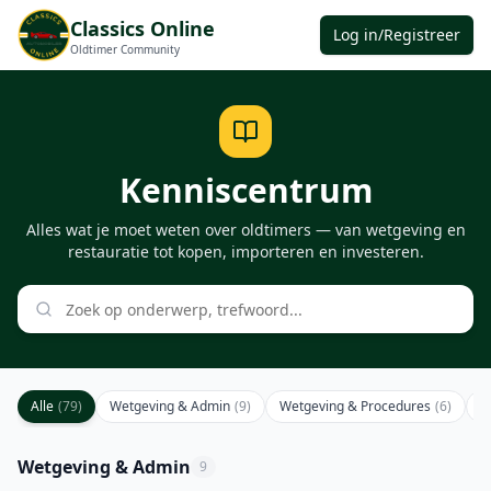
Classics Online
Log in/Registreer
Oldtimer Community
Kenniscentrum
Alles wat je moet weten over oldtimers — van wetgeving en
restauratie tot kopen, importeren en investeren.
Alle
(
79
)
Wetgeving & Admin
(
9
)
Wetgeving & Procedures
(
6
)
K
Wetgeving & Admin
9