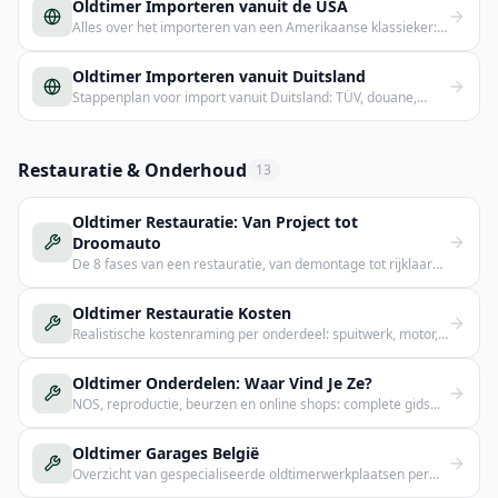
Oldtimer Importeren vanuit de USA
Alles over het importeren van een Amerikaanse klassieker:
verscheping, kosten & procedure.
Oldtimer Importeren vanuit Duitsland
Stappenplan voor import vanuit Duitsland: TÜV, douane,
inschrijving en kosten.
Restauratie & Onderhoud
13
Oldtimer Restauratie: Van Project tot
Droomauto
De 8 fases van een restauratie, van demontage tot rijklaar
resultaat.
Oldtimer Restauratie Kosten
Realistische kostenraming per onderdeel: spuitwerk, motor,
interieur en meer.
Oldtimer Onderdelen: Waar Vind Je Ze?
NOS, reproductie, beurzen en online shops: complete gids
voor het vinden van onderdelen.
Oldtimer Garages België
Overzicht van gespecialiseerde oldtimerwerkplaatsen per
provincie in België.