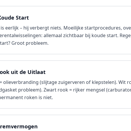
Koude Start
s eerlijk – hij verbergt niets. Moeilijke startprocedures, ov
rentalwisselingen: allemaal zichtbaar bij koude start. Rege
 start? Groot probleem.
ook uit de Uitlaat
 olieverbranding (slijtage zuigerveren of klepstelen). Wit r
gasket probleem). Zwart rook = rijker mengsel (carburator)
 permanent roken is niet.
 Bremvermogen