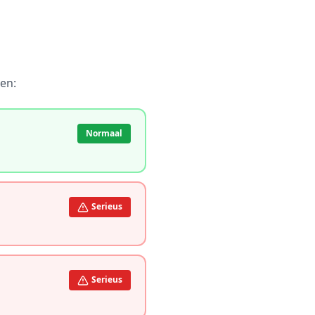
en:
Normaal
Serieus
Serieus