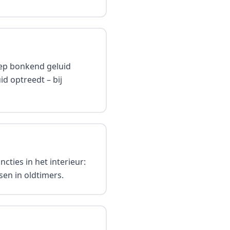
diep bonkend geluid
id optreedt – bij
cties in het interieur:
en in oldtimers.