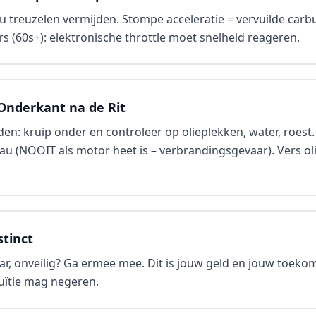
 treuzelen vermijden. Stompe acceleratie = vervuilde carbura
 (60s+): elektronische throttle moet snelheid reageren.
Onderkant na de Rit
den: kruip onder en controleer op olieplekken, water, roest
eau (NOOIT als motor heet is – verbrandingsgevaar). Vers ol
stinct
aar, onveilig? Ga ermee mee. Dit is jouw geld en jouw toekom
tuïtie mag negeren.