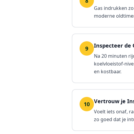
8
Gas indrukken zou
moderne oldtimers
Inspecteer de 
9
Na 20 minuten rij
koelvloeistof-niv
en kostbaar.
Vertrouw je In
10
Voelt iets onaf, r
zo goed dat je in