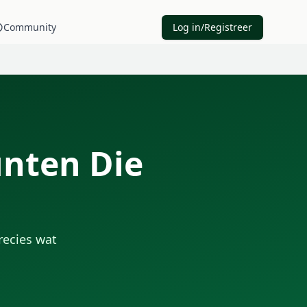
Community
Log in/Registreer
unten Die
recies wat