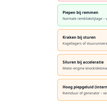
Piepen bij remmen
Normale remblokslijtage –
Kraken bij sturen
Kogellagers of stuuruniver
Siluren bij acceleratie
Motor-engine knock/detonat
Hoog piepgeluid (inter
Riemduur of generator – v