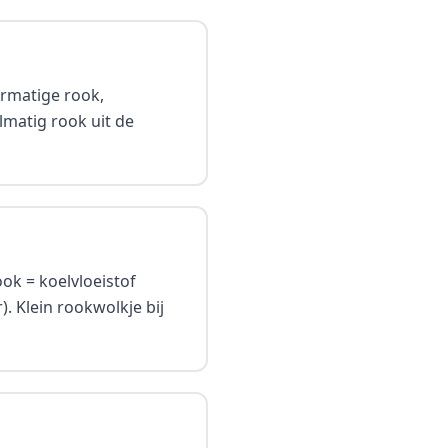
ermatige rook,
lmatig rook uit de
ook = koelvloeistof
. Klein rookwolkje bij