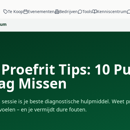
Te Koop
Evenementen
Bedrijven
Tools
Kenniscentrum
trum
Proefrit Tips: 10 P
Mag Missen
s
sessie is je beste diagnostische hulpmiddel. Weet p
oelen – en je vermijdt dure fouten.