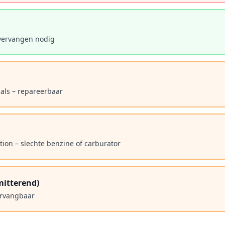
 vervangen nodig
sals – repareerbaar
ion – slechte benzine of carburator
mitterend)
ervangbaar