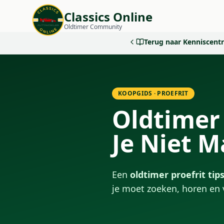
Classics Online
Oldtimer Community
Terug naar Kenniscen
KOOPGIDS · PROEFRIT
Oldtimer 
Je Niet 
Een
oldtimer proefrit tip
je moet zoeken, horen en v