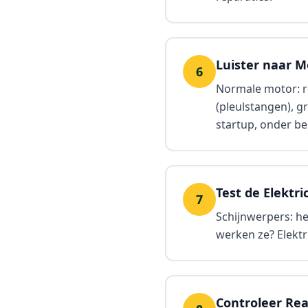
Luister naar M
6
Normale motor: re
(pleulstangen), g
startup, onder bel
Test de Elektric
7
Schijnwerpers: hel
werken ze? Elektr
Controleer Rea