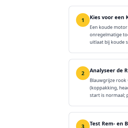
Kies voor een 
1
Een koude motor i
onregelmatige toe
uitlaat bij koude
Analyseer de R
2
Blauwgrijze rook =
(koppakking, head
start is normaal;
Test Rem- en
3