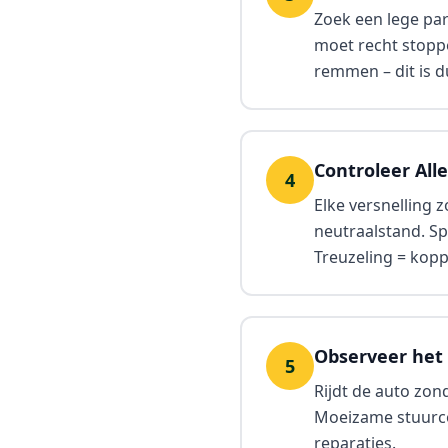
Zoek een lege par
moet recht stoppe
remmen – dit is d
Controleer All
4
Elke versnelling 
neutraalstand. Sp
Treuzeling = kop
Observeer het
5
Rijdt de auto zo
Moeizame stuurcor
reparaties.