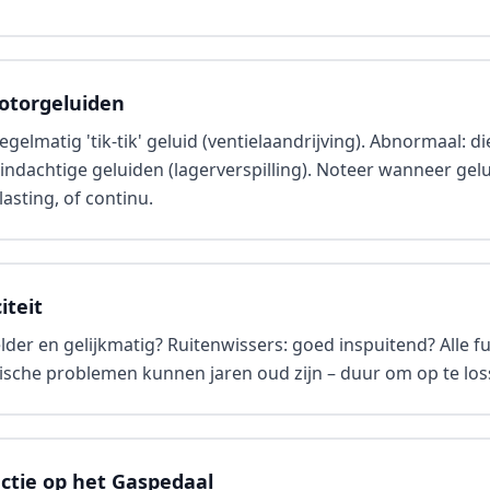
otorgeluiden
gelmatig 'tik-tik' geluid (ventielaandrijving). Abnormaal: 
rindachtige geluiden (lagerverspilling). Noteer wanneer gelu
asting, of continu.
iteit
der en gelijkmatig? Ruitenwissers: goed inspuitend? Alle fun
ische problemen kunnen jaren oud zijn – duur om op te loss
ctie op het Gaspedaal