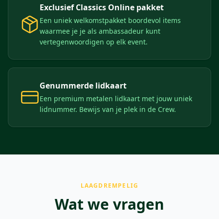
Exclusief Classics Online pakket
Een uniek welkomstpakket boordevol items
waarmee je je als ambassadeur kunt
vertegenwoordigen op elk event.
Genummerde lidkaart
Een premium metalen lidkaart met jouw uniek
lidnummer. Bewijs van je plek in de Crew.
LAAGDREMPELIG
Wat we vragen