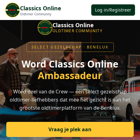
Classics Online
Log in/Registreer
Oldtimer Community
Classics Online
OLDTIMER COMMUNITY
SELECT GEZELSCHAP · BENELUX
Word Classics Online
Ambassadeur
Word deel van de Crew — een select gezelschap
oldtimer-liefhebbers dat mee het gezicht is van het
grootste oldtimerplatform van de Benelux.
Vraag je plek aan