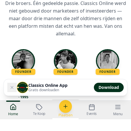
Drie broers. Één gedeelde passie. Classics Online werd
niet gebouwd door marketeers of investeerders —
maar door drie mannen die zelf oldtimers rijden en
een platform misten dat echt van hen was. Van ons
allemaal.
FOUNDER
FOUNDER
FOUNDER
Classics Online App
Vadim
R.
Nathaniël
R.
Ruben
R.
Download
Gratis downloaden
Land Rover
Discovery
Ford
Mustang
· 1968
Fiat
500 F
· 1969
· 1995
Te Koop
Events
Home
Menu
Plaatsen