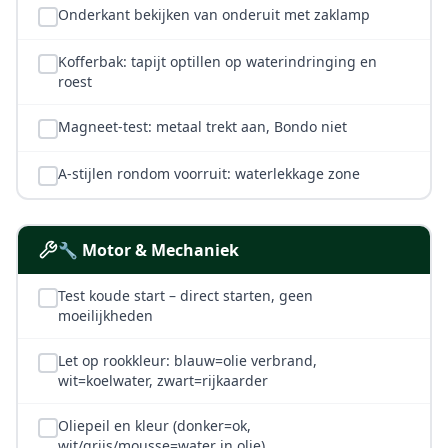
Onderkant bekijken van onderuit met zaklamp
Kofferbak: tapijt optillen op waterindringing en
roest
Magneet-test: metaal trekt aan, Bondo niet
A-stijlen rondom voorruit: waterlekkage zone
🔧 Motor & Mechaniek
Test koude start – direct starten, geen
moeilijkheden
Let op rookkleur: blauw=olie verbrand,
wit=koelwater, zwart=rijkaarder
Oliepeil en kleur (donker=ok,
wit/grijs/mousse=water in olie)