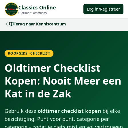
Classics Online
Log in/Registreer
Oldtimer Community
Terug naar Kenniscentrum
KOOPGIDS · CHECKLIST
Oldtimer Checklist
Kopen: Nooit Meer een
Kat in de Zak
Gebruik deze
oldtimer checklist kopen
bij elke
bezichtiging. Punt voor punt, categorie per
categorie – zodat je niets mist en vol vertrouwen