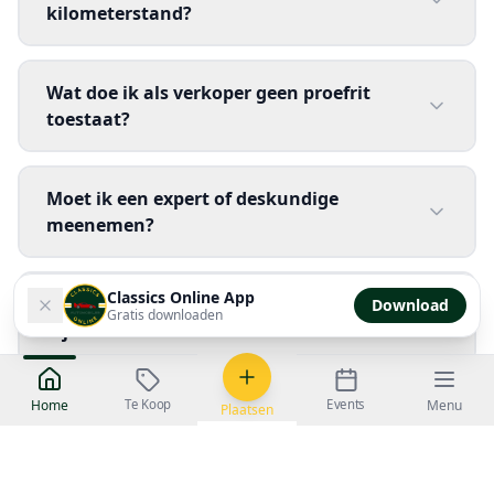
kilometerstand?
Wat doe ik als verkoper geen proefrit
toestaat?
Moet ik een expert of deskundige
meenemen?
Classics Online App
Welke documenten zijn verplicht aanwezig
Download
Gratis downloaden
bij een oldtimer?
Te Koop
Events
Home
Menu
Plaatsen