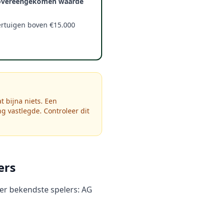
overeengekomen waarde
ertuigen boven €15.000
t bijna niets. Een
ng vastlegde. Controleer dit
ers
ier bekendste spelers: AG