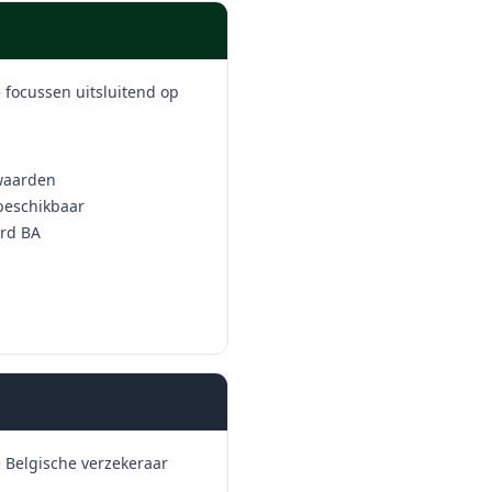
 focussen uitsluitend op
 waarden
 beschikbaar
ard BA
e Belgische verzekeraar