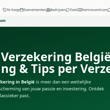
Te Koop
Evenementen
Bedrijven
Tools
Kenniscentrum
trum
Verzekering België
ing & Tips per Ver
kering in België
is meer dan een wettelijke
bescherming van jouw passie en investering. Ontdek
lassieker past.