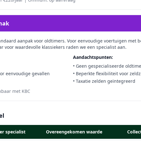
emak
standaard aanpak voor oldtimers. Voor eenvoudige voertuigen met 
aar voor waardevolle klassiekers raden we een specialist aan.
Aandachtspunten:
• Geen gespecialiseerde oldtime
oor eenvoudige gevallen
• Beperkte flexibiliteit voor ze
• Taxatie zelden geïntegreerd
jkbaar met KBC
el
r specialist
Overeengekomen waarde
Collec