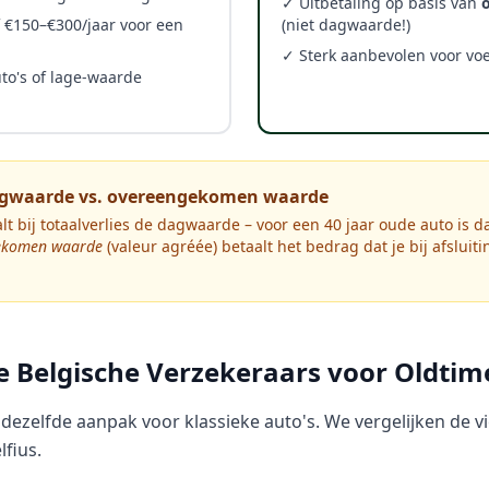
✓ Uitbetaling op basis van
 €150–€300/jaar voor een
(niet dagwaarde!)
✓ Sterk aanbevolen voor vo
to's of lage-waarde
 dagwaarde vs. overeengekomen waarde
t bij totaalverlies de dagwaarde – voor een 40 jaar oude auto is da
ekomen waarde
(valeur agréée) betaalt het bedrag dat je bij afsluiti
te Belgische Verzekeraars voor Oldtim
 dezelfde aanpak voor klassieke auto's. We vergelijken de v
lfius.