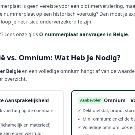
rplaat is geen vereiste voor een oldtimerverziering, maa
ne nummerplaat op een historisch voertuig? Dan moet je ex
loop je het risico onderverzekerd te zijn.
t? Lees onze gids
O-nummerplaat aanvragen in België
.
ië vs. Omnium: Wat Heb Je Nodig?
er België
en een volledige omnium hangt af van de waarde v
r overzicht.
ke Aansprakelijkheid
Omnium – Vo
Aanbevolen
elk voertuig op de openbare
✓ Dekt diefstal, brand, stor
✓ Mini-omnium: enkel de b
lichamelijk en materieel)
✓ Volledige omnium: ook eig
e aan eigen voertuig