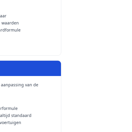
laar
de waarden
ardformule
n aanpassing van de
erformule
ltijd standaard
 voertuigen