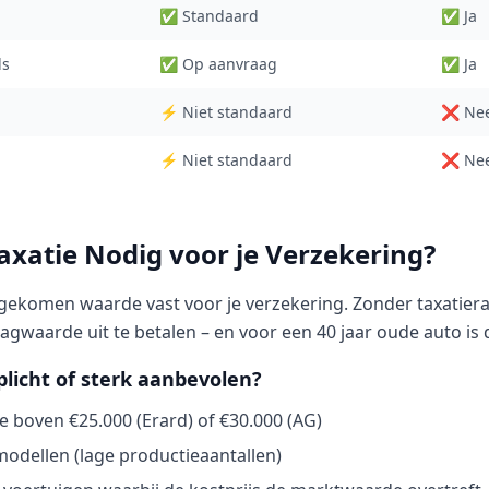
✅ Standaard
✅ Ja
ls
✅ Op aanvraag
✅ Ja
⚡ Niet standaard
❌ Ne
⚡ Niet standaard
❌ Ne
axatie Nodig voor je Verzekering?
ngekomen waarde vast voor je verzekering. Zonder taxatiera
agwaarde uit te betalen – en voor een 40 jaar oude auto is d
plicht of sterk aanbevolen?
 boven €25.000 (Erard) of €30.000 (AG)
modellen (lage productieaantallen)