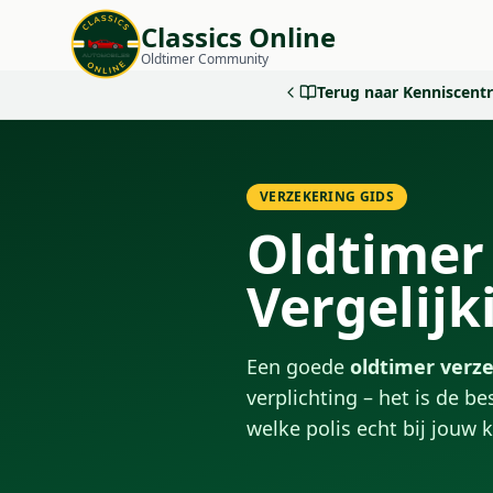
Classics Online
Oldtimer Community
Terug naar Kenniscen
VERZEKERING GIDS
Oldtimer 
Vergelijk
Een goede
oldtimer verze
verplichting – het is de 
welke polis echt bij jouw k