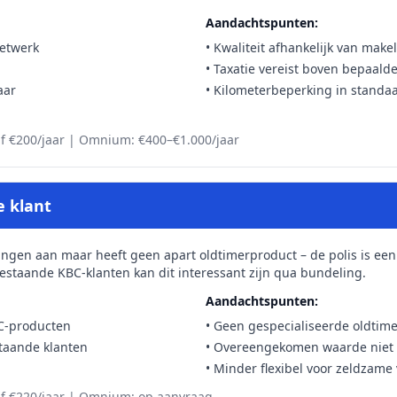
Aandachtspunten:
netwerk
• Kwaliteit afhankelijk van make
• Taxatie vereist boven bepaal
aar
• Kilometerbeperking in standa
af €200/jaar | Omnium: €400–€1.000/jaar
e klant
ingen aan maar heeft geen apart oldtimerproduct – de polis is ee
estaande KBC-klanten kan dit interessant zijn qua bundeling.
Aandachtspunten:
C-producten
• Geen gespecialiseerde oldtim
staande klanten
• Overeengekomen waarde niet a
• Minder flexibel voor zeldzame
af €220/jaar | Omnium: op aanvraag