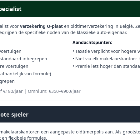
ecialist
alist voor
verzekering O-plaat
en oldtimerverzekering in België. Ze
egrijpen de specifieke noden van de klassieke auto-eigenaar.
Aandachtspunten:
 voertuigen
• Taxatie verplicht voor hogere
standaard inbegrepen
• Niet via elk makelaarskantoor
ere voertuigen
• Premie iets hoger dan standa
afhankelijk van formule)
egrepen
af €180/jaar | Omnium: €350–€900/jaar
ote speler
 makelaarskantoren een aangepaste oldtimerpolis aan. Als grootst
en flexibele formules.