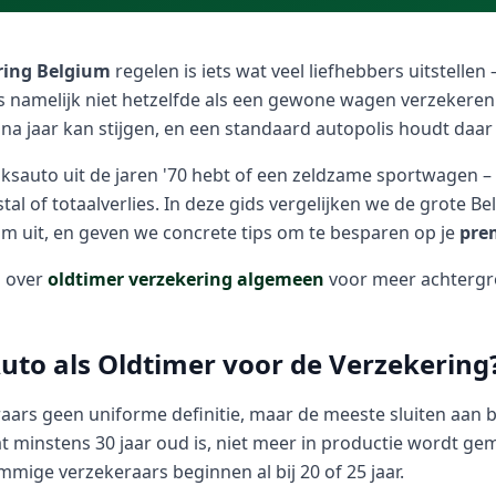
ring Belgium
regelen is iets wat veel liefhebbers uitstellen –
is namelijk niet hetzelfde als een gewone wagen verzekeren
 na jaar kan stijgen, en een standaard autopolis houdt daa
lksauto uit de jaren '70 hebt of een zeldzame sportwagen –
fstal of totaalverlies. In deze gids vergelijken we de grote B
 uit, en geven we concrete tips om te besparen op je
pre
s over
oldtimer verzekering algemeen
voor meer achtergr
Auto als Oldtimer voor de Verzekering
aars geen uniforme definitie, maar de meeste sluiten aan bij
at minstens 30 jaar oud is, niet meer in productie wordt gem
ommige verzekeraars beginnen al bij 20 of 25 jaar.