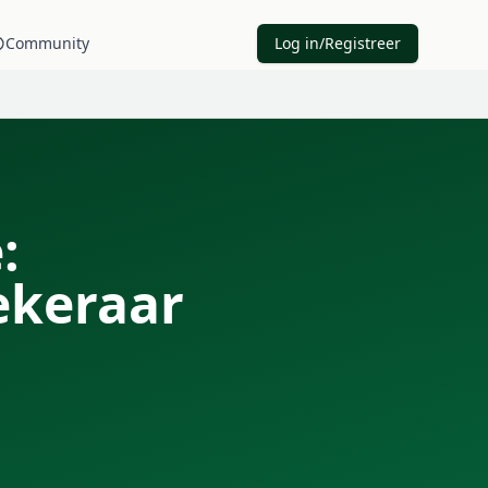
Community
Log in/Registreer
:
zekeraar