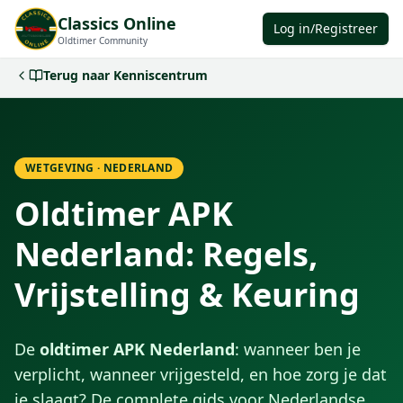
Classics Online
Log in/Registreer
Oldtimer Community
Terug naar Kenniscentrum
WETGEVING · NEDERLAND
Oldtimer APK
Nederland: Regels,
Vrijstelling & Keuring
De
oldtimer APK Nederland
: wanneer ben je
verplicht, wanneer vrijgesteld, en hoe zorg je dat
je slaagt? De complete gids voor Nederlandse