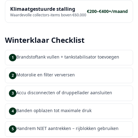
Klimaatgestuurde stalling
€200–€400+/maand
Waardevolle collectors-items boven €60.000
Winterklaar Checklist
Brandstoftank vullen + tankstabilisator toevoegen
1
Motorolie en filter verversen
2
Accu disconnecten of druppellader aansluiten
3
Banden opblazen tot maximale druk
4
Handrem NIET aantrekken – rijblokken gebruiken
5