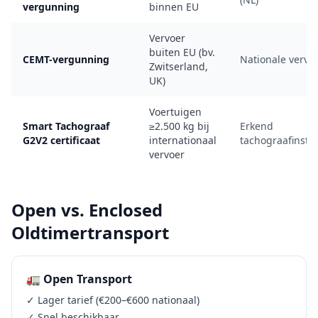
vergunning
binnen EU
Vervoer
buiten EU (bv.
CEMT-vergunning
Nationale vervoe
Zwitserland,
UK)
Voertuigen
Smart Tachograaf
≥2.500 kg bij
Erkend
G2V2 certificaat
internationaal
tachograafinstal
vervoer
Open vs. Enclosed
Oldtimertransport
🚛 Open Transport
✓ Lager tarief (€200–€600 nationaal)
✓ Snel beschikbaar