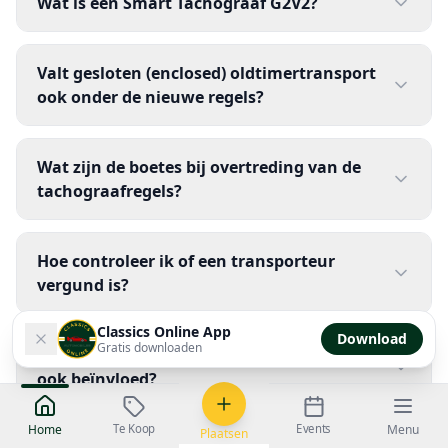
Wat is een Smart Tachograaf G2V2?
Valt gesloten (enclosed) oldtimertransport
ook onder de nieuwe regels?
Wat zijn de boetes bij overtreding van de
tachograafregels?
Hoe controleer ik of een transporteur
vergund is?
Classics Online App
Download
Gratis downloaden
Is oldtimervervoer binnen België (nationaal)
ook beïnvloed?
Te Koop
Events
Home
Menu
Plaatsen