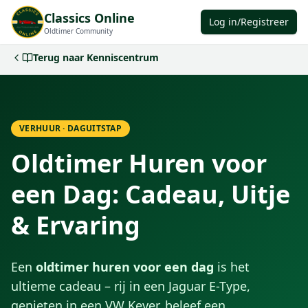
Classics Online
Log in/Registreer
Oldtimer Community
Terug naar Kenniscentrum
VERHUUR · DAGUITSTAP
Oldtimer Huren voor
een Dag: Cadeau, Uitje
& Ervaring
Een
oldtimer huren voor een dag
is het
ultieme cadeau – rij in een Jaguar E-Type,
genieten in een VW Kever, beleef een