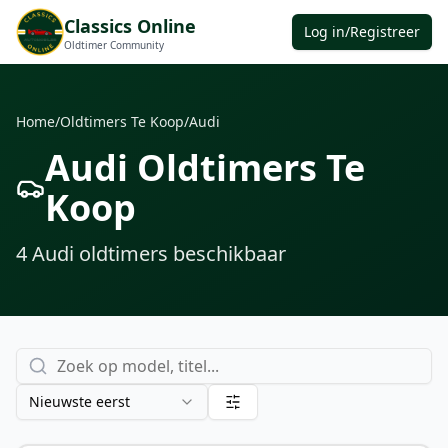
Classics Online
Log in/Registreer
Oldtimer Community
Home
/
Oldtimers Te Koop
/
Audi
Audi Oldtimers Te
Koop
4
Audi oldtimers
beschikbaar
Nieuwste eerst
€ 11.500