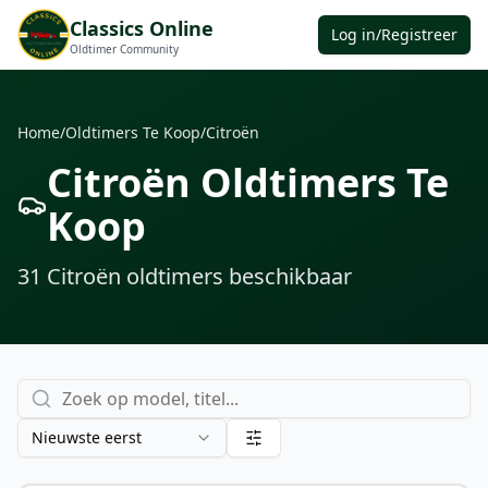
Classics Online
Log in/Registreer
Oldtimer Community
Home
/
Oldtimers Te Koop
/
Citroën
Citroën Oldtimers Te
Koop
31
Citroën oldtimers
beschikbaar
Nieuwste eerst
€ 29.950