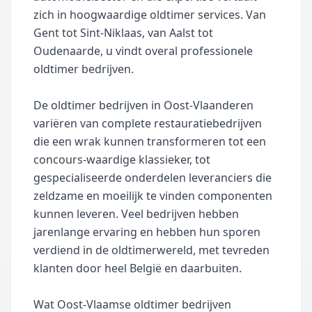
uw vrachtwageninterieur of het interieur van een
zich in hoogwaardige oldtimer services. Van
ander voertuig tot in de puntjes. Ook voor het
bekleden van uw bootinterieur of vliegtuiginterieur
Gent tot Sint-Niklaas, van Aalst tot
staan wij voor u klaar. Bent u geïnteresseerd in ons
Oudenaarde, u vindt overal professionele
aanbod en wilt u uw modern interieur door ons laten
oldtimer bedrijven.
bekleden? Neem dan een kijkje in onze showroom en
contacteer ons gerust. Onze medewerkers helpen u
graag verder indien u vragen heeft. Bekijk ahieronder
De oldtimer bedrijven in Oost-Vlaanderen
alvast de diensten die we aanbieden en schakel ons
variëren van complete restauratiebedrijven
vandaag nog in!
die een wrak kunnen transformeren tot een
concours-waardige klassieker, tot
gespecialiseerde onderdelen leveranciers die
zeldzame en moeilijk te vinden componenten
kunnen leveren. Veel bedrijven hebben
jarenlange ervaring en hebben hun sporen
verdiend in de oldtimerwereld, met tevreden
klanten door heel België en daarbuiten.
Wat Oost-Vlaamse oldtimer bedrijven