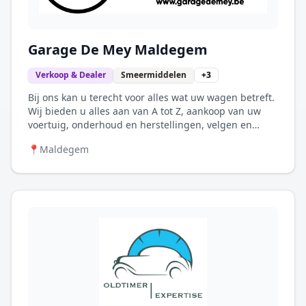
Garage De Mey Maldegem
Verkoop & Dealer
Smeermiddelen
+
3
Bij ons kan u terecht voor alles wat uw wagen betreft.
Wij bieden u alles aan van A tot Z, aankoop van uw
voertuig, onderhoud en herstellingen, velgen en
banden, allerlei accessoires, koetswerkherstellingen,
📍
Maldegem
cardetailing en nog zoveel meer.