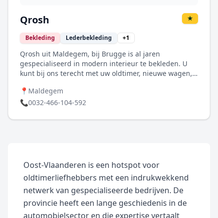
Qrosh
★
Bekleding
Lederbekleding
+
1
Qrosh uit Maldegem, bij Brugge is al jaren
gespecialiseerd in modern interieur te bekleden. U
kunt bij ons terecht met uw oldtimer, nieuwe wagen,
vrachtwagen, jacht, vliegtuig, mobilhome en nog veel
📍
Maldegem
meer. Wij dragen tevredenheid van onze klanten hoog
in het vaandel en werken enkel met de meest
📞
0032-466-104-592
kwaliteitsvolle materialen. Wanneer u ons inschakelt
voor het bekleden van uw modern interieur, heeft u
keuze uit verschillende mogelijkheden. Zo beschikken
wij over Connolly-leer, Bentley-leer, alcantara-
bekleding, simili-bekleding en nog veel meer.
Daarnaast kunt u autozetels of zetels voor andere
Oost-Vlaanderen is een hotspot voor
voertuigen volledig op maat laten maken. Hier kiest u
oldtimerliefhebbers met een indrukwekkend
bijvoorbeeld voor Recaro-stoelen. Ook bij de
netwerk van gespecialiseerde bedrijven. De
restauratie van uw auto-interieur heeft u keuze uit
verschillende merken. Een voorbeeld hiervan is
provincie heeft een lange geschiedenis in de
interieur van Pagode. Wij verzorgen het bekleden van
automobielsector en die expertise vertaalt