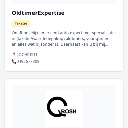
OldtimerExpertise
Taxatie
Onafhankelijk en erkend auto-expert met specialisatie
in (taxatie/waardebepaling) oldtimers, youngtimers,
en alles wat bijzonder is. Daarnaast kan u bij mij
terecht voor aankoopadvies en begeleiding en hulp
📍
LOCHRISTI
bij discussies met uw verzekeraar/expert
(rechtsbijstand/tegenexpertise). Alle tarieven en
📞
0493677309
informatie kan u terugvinden op de website,
contacteer me gerust bij extra vragen!