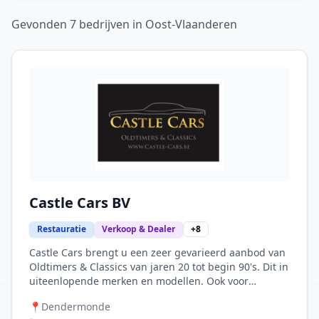
Gevonden
7
bedrijven
in
Oost-Vlaanderen
Castle Cars BV
Restauratie
Verkoop & Dealer
+
8
Castle Cars brengt u een zeer gevarieerd aanbod van
Oldtimers & Classics van jaren 20 tot begin 90's. Dit in
uiteenlopende merken en modellen. Ook voor
onderdelen van uw geliefde wagen kunnen wij u
📍
Dendermonde
zeker verderhelpen. We dragen dan ook service hoog