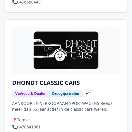
in het vaandel! Voor onderhoud, herstelling,
📞
0496680449
restauratie en (motor)revisie bent u bij ons aan het
juste adres. Onze 1000m2 grote showroom te
Dendermonde is steeds vrijblijvend open.
DHONDT CLASSIC CARS
Verkoop & Dealer
Droogijsstralen
+
11
AANKOOP EN VERKOOP VAN SPORTWAGENS Reeds
meer dan 55 jaar actief in de classic cars wereld.
📍
Temse
📞
0470541961