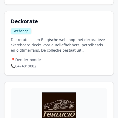
Deckorate
Webshop
Deckorate is een Belgische webshop met decoratieve
skateboard decks voor autoliefhebbers, petrolheads
en oldtimerfans. De collectie bestaat uit
wanddecoratie met designs van iconische wagens,
📍
Dendermonde
van klassieke Porsche’s en BMW’s tot legendarische
race- en rallywagens. Daarnaast maakt Deckorate ook
📞
0474819082
gepersonaliseerde decks op basis van een foto van je
eigen wagen, zodat je oldtimer of project car een
unieke plek aan de muur krijgt.