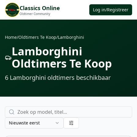
Classics Online
Log in/Registreer
Oldtimer Community
Home
/
Oldtimers Te Koop
/
Lamborghini
Lamborghini
Oldtimers Te Koop
6
Lamborghini oldtimers
beschikbaar
Nieuwste eerst
€ 189.500