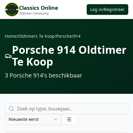
Classics Online
Log in/Registreer
Oldtimer Community
Home
/
Oldtimers Te Koop
/
Porsche
/
914
Porsche 914 Oldtimer
Te Koop
3
Porsche 914
's
beschikbaar
Nieuwste eerst
€ 29.914