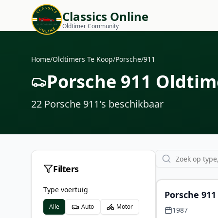
Classics Online
Oldtimer Community
Home
/
Oldtimers Te Koop
/
Porsche
/
911
Porsche 911 Oldtim
22
Porsche 911
's
beschikbaar
Filters
Type voertuig
Uitgelicht
Porsche 911
Alle
Auto
Motor
1987