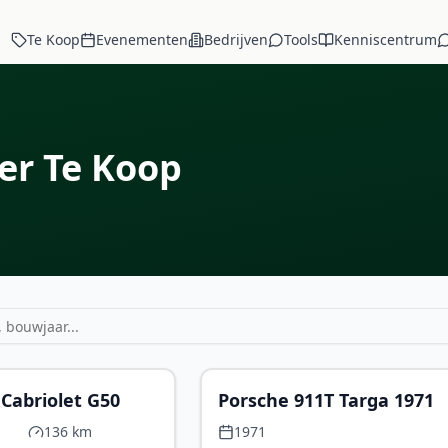
Te Koop
Evenementen
Bedrijven
Tools
Kenniscentrum
er Te Koop
€ 68.000
 Cabriolet G50
Porsche 911T Targa 1971
136 km
1971