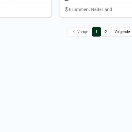
colors and options”
Brummen, Nederland
Vorige
1
2
Volgende