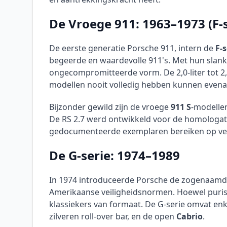
De Vroege 911: 1963–1973 (F-s
De eerste generatie Porsche 911, intern de
F-s
begeerde en waardevolle 911's. Met hun slank
ongecompromitteerde vorm. De 2,0-liter tot 2,
modellen nooit volledig hebben kunnen evena
Bijzonder gewild zijn de vroege
911 S
-modelle
De RS 2.7 werd ontwikkeld voor de homologati
gedocumenteerde exemplaren bereiken op vei
De G-serie: 1974–1989
In 1974 introduceerde Porsche de zogenaam
Amerikaanse veiligheidsnormen. Hoewel puristen
klassiekers van formaat. De G-serie omvat en
zilveren roll-over bar, en de open
Cabrio
.