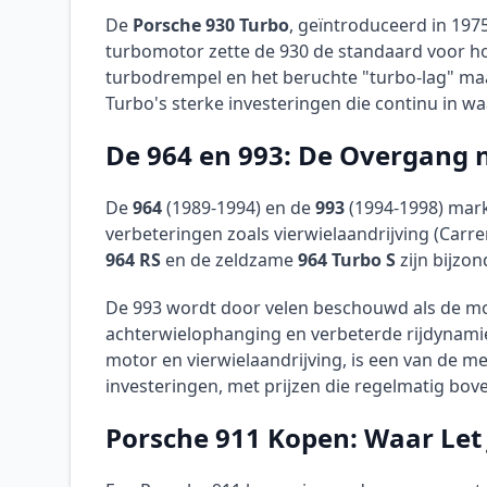
De
Porsche 930 Turbo
, geïntroduceerd in 1975
turbomotor zette de 930 de standaard voor hoge
turbodrempel en het beruchte "turbo-lag" ma
Turbo's sterke investeringen die continu in wa
De 964 en 993: De Overgang 
De
964
(1989-1994) en de
993
(1994-1998) mark
verbeteringen zoals vierwielaandrijving (Carre
964 RS
en de zeldzame
964 Turbo S
zijn bijzon
De 993 wordt door velen beschouwd als de moo
achterwielophanging en verbeterde rijdynamiek
motor en vierwielaandrijving, is een van de m
investeringen, met prijzen die regelmatig bo
Porsche 911 Kopen: Waar Let 