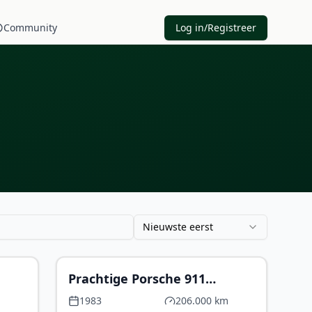
Community
Log in/Registreer
Nieuwste eerst
P.O.A.
€ 75.000
Prachtige Porsche 911
Carrera Targa 3.2 l.
1983
206.000 km