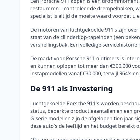
Een Porsche 911 kopen is een droommoment, ma
restaureren – controleer de drempelbalken, w
specialist is altijd de moeite waard voordat u
De motoren van luchtgekoelde 911's zijn ove
staat van de cilinderkop-tapeinden (een beken
versnellingsbak. Een volledige servicehistori
De markt voor Porsche 911 oldtimers is intern
en kunnen oplopen tot meer dan €300.000 voor 
instapmodellen vanaf €30.000, terwijl 964's en
De 911 als Investering
Luchtgekoelde Porsche 911's worden beschouw
status, beperkte productieaantallen en een gr
G-serie modellen zijn de afgelopen tien jaar si
deze auto's de leeftijd en het budget bereik
Of u nu op zoek bent naar een rijklaar weeken