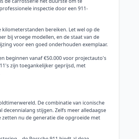
s de carrosserie het duurste om te
rofessionele inspectie door een 911-
 kilometerstanden bereiken. Let wel op de
er bij vroege modellen, en de staat van de
nwijzing voor een goed onderhouden exemplaar.
len beginnen vanaf €50.000 voor projectauto's
's zijn toegankelijker geprijsd, met
.
ldtimerwereld. De combinatie van iconische
l decennialang stijgen. Zelfs meer alledaagse
 te zetten nu de generatie die opgroeide met
stering – de Porsche 911 biedt al deze