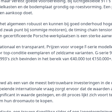
ar vereist goede voorbereiding. Bij luchtgekoelde 911's i
ielkasten en de bodemplaat grondig op roestvorming. Een p
 een aankoop doet.
r het algemeen robuust en kunnen bij goed onderhoud hoge
d zwak punt bij sommige motoren), de timing chain tension
e in gecertificeerde Porsche-werkplaatsen is een sterke aa
ationaal en transparant. Prijzen voor vroege F-serie model
top-conditie exemplaren of zeldzame varianten. G-serie 911
 993's zich bevinden in het bereik van €40.000 tot €150.000+
d als een van de meest betrouwbare investeringen in de o
oeiende internationale vraag zorgt ervoor dat de waarden a
gnificant in waarde gestegen, en dit proces lijkt zich voort
t om hun droomauto te kopen.
dauto, een trouwe dagelijkse rijder of een langetermijninve