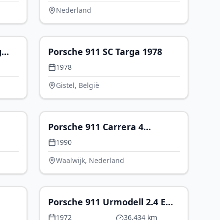
Nederland
71.911
P.O.A.
g
Porsche 911 SC Targa 1978
1978
Gistel, België
79.950
€ 89.950
Porsche 911 Carrera 4
Cabriolet
1990
Waalwijk, Nederland
10.000
€ 123.500
Porsche 911 Urmodell 2.4 E
rs,
Ölklappe
1972
36.434 km