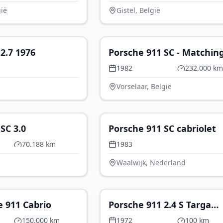
gië
Gistel, België
P.O.A.
€ 
2.7 1976
Porsche 911 SC - Matchin
Numbers - Restored
1982
232.000 km
Vorselaar, België
€ 68.500
€ 
SC 3.0
Porsche 911 SC cabriolet
70.188 km
1983
Waalwijk, Nederland
€ 56.990
€ 1
e 911 Cabrio
Porsche 911 2.4 S Targa
Recaro “Matching numbe
150.000 km
1972
100 km