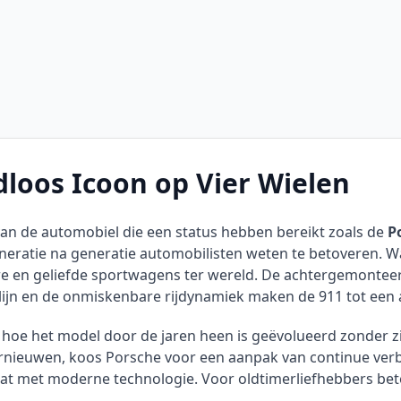
dloos Icoon op Vier Wielen
 van de automobiel die een status hebben bereikt zoals de
P
neratie na generatie automobilisten weten te betoveren. W
re en geliefde sportwagens ter wereld. De achtergemonteer
lijn en de onmiskenbare rijdynamiek maken de 911 tot een 
hoe het model door de jaren heen is geëvolueerd zonder zij
ernieuwen, koos Porsche voor een aanpak van continue ver
at met moderne technologie. Voor oldtimerliefhebbers betek