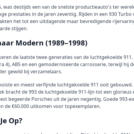
, was destijds een van de snelste productieauto's ter wereld
 prestaties in de jaren zeventig. Rijden in een 930 Turbo 
akten het tot een uitdagende maar bevredigende rijervari
arde stijgen.
naar Modern (1989–1998)
eren de laatste twee generaties van de luchtgekoelde 911.
ra 4), ABS en een gemoderniseerde carrosserie, terwijl hij 
der gewild bij verzamelaars.
iste en meest verfijnde luchtgekoelde 911 ooit gebouwd. Me
 bracht de 993 de luchtgekoelde 911-lijn tot een glorieus
eest begeerde Porsches uit de jaren negentig. Goede 993-e
ven de €60.000 uitkomen voor topexemplaren.
Je Op?