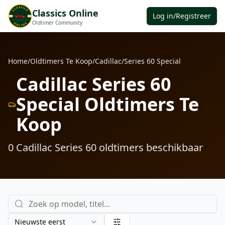
Classics Online
Log in/Registreer
Oldtimer Community
Home
/
Oldtimers Te Koop
/
Cadillac
/
Series 60 Special
Cadillac Series 60
Special Oldtimers Te
Koop
0
Cadillac Series 60
oldtimers
beschikbaar
Nieuwste eerst