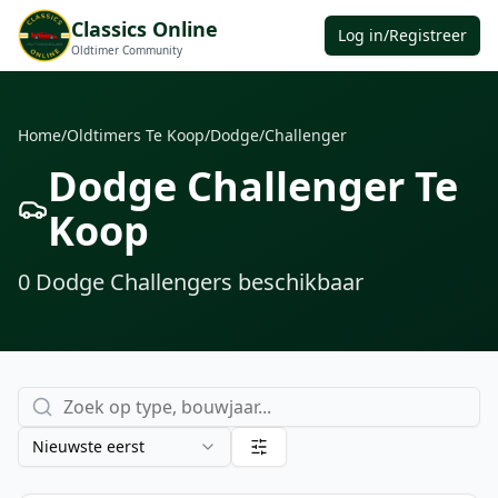
Classics Online
Log in/Registreer
Oldtimer Community
Home
/
Oldtimers Te Koop
/
Dodge
/
Challenger
Dodge Challenger Te
Koop
0
Dodge Challenger
s
beschikbaar
Nieuwste eerst