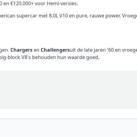
00 en €120.000+ voor Hemi-versies.
erican supercar met 8.0L V10 en pure, rauwe power. Vroeg
ngen.
Chargers
en
Challengers
uit de late jaren '60 en vroe
 big-block V8's behouden hun waarde goed.