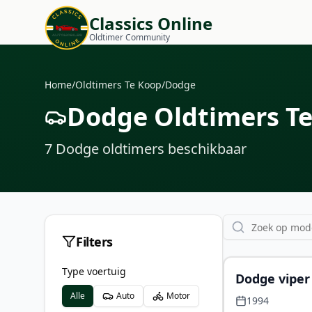
Classics Online
Oldtimer Community
Home
/
Oldtimers Te Koop
/
Dodge
Dodge Oldtimers T
7
Dodge oldtimers
beschikbaar
Filters
Type voertuig
Dodge viper 
Alle
Auto
Motor
1994