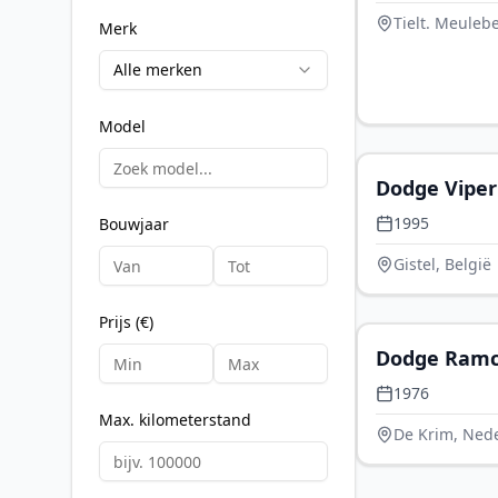
Tielt. Meulebe
Merk
Alle merken
Model
Dodge Viper
1995
Bouwjaar
Gistel, België
Prijs (€)
Dodge Ramc
w200 400 big
1976
Max. kilometerstand
De Krim, Ned