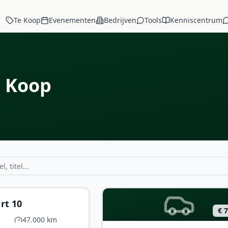
Te Koop
Evenementen
Bedrijven
Tools
Kenniscentrum
e Koop
€ 71.000
rt 10
€ 
47.000 km