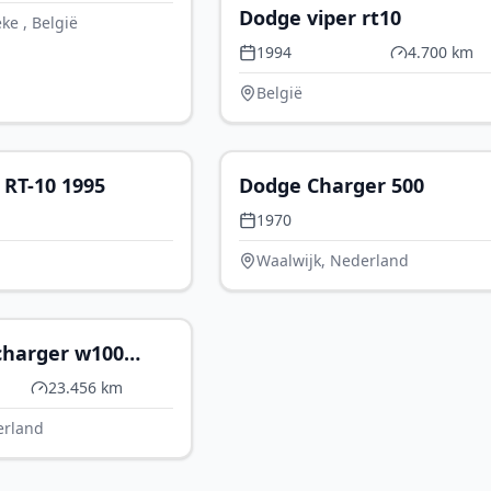
Dodge viper rt10
ke , België
1994
4.700 km
België
P.O.A.
€ 
 RT-10 1995
Dodge Charger 500
1970
Waalwijk, Nederland
€ 26.950
harger w100
block cabrio lpg
23.456 km
erland