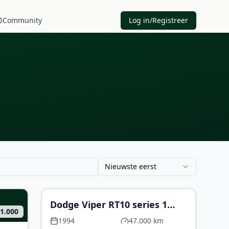
Community
Log in/Registreer
Nieuwste eerst
€ 75.000
Dodge Viper RT10 series 1
71.000
uitmuntende staat gekeurd
1994
47.000 km