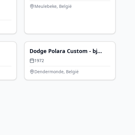
in Belgie
Meulebeke, België
89.950
€ 23.900
Dodge Polara Custom - bj
1972 - big block 400cui V8
1972
(6600cc) - automaat
Dendermonde, België