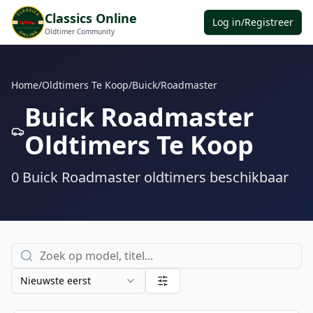
Classics Online
Log in/Registreer
Oldtimer Community
Home
/
Oldtimers Te Koop
/
Buick
/
Roadmaster
Buick Roadmaster
Oldtimers Te Koop
0
Buick Roadmaster
oldtimers
beschikbaar
Nieuwste eerst