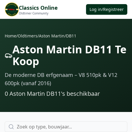
Classics Online
Log in/Registreer
Oldtimer Community
Home
/
Oldtimers
/
Aston Martin
/
DB11
Aston Martin DB11 Te
Koop
De moderne DB erfgenaam – V8 510pk & V12
600pk (vanaf 2016)
0
Aston Martin DB11
's
beschikbaar