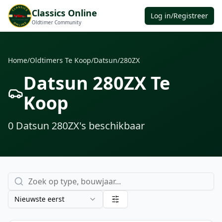
Classics Online
Log in/Registreer
Oldtimer Community
Home
/
Oldtimers Te Koop
/
Datsun
/
280ZX
Datsun 280ZX Te
Koop
0
Datsun 280ZX
's
beschikbaar
Nieuwste eerst