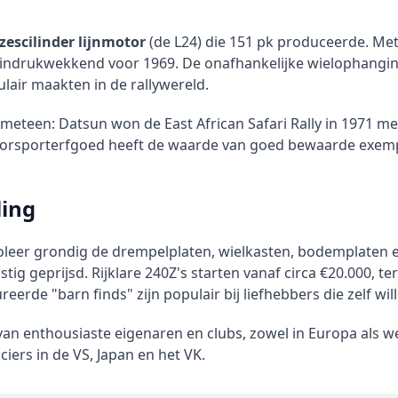
r zescilinder lijnmotor
(de L24) die 151 pk produceerde. Met
indrukwekkend voor 1969. De onafhankelijke wielophanging
lair maakten in de rallywereld.
eteen: Datsun won de East African Safari Rally in 1971 me
torsporterfgoed heeft de waarde van goed bewaarde exemp
ing
roleer grondig de drempelplaten, wielkasten, bodemplaten e
g geprijsd. Rijklare 240Z's starten vanaf circa €20.000, t
rde "barn finds" zijn populair bij liefhebbers die zelf wil
n enthousiaste eigenaren en clubs, zowel in Europa als we
iers in de VS, Japan en het VK.