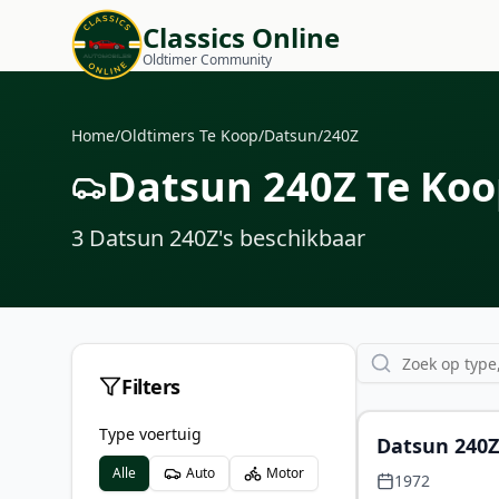
Classics Online
Oldtimer Community
Home
/
Oldtimers Te Koop
/
Datsun
/
240Z
Datsun 240Z Te Ko
3
Datsun 240Z
's
beschikbaar
Filters
Type voertuig
Datsun 240Z
Alle
Auto
Motor
1972