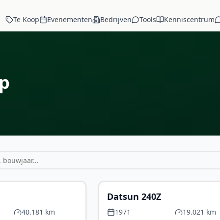
Te Koop
Evenementen
Bedrijven
Tools
Kenniscentrum
op
€ 34.900
€ 
Datsun 240Z
40.181 km
1971
19.021 km