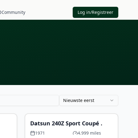
Community
Log in/Registreer
Nieuwste eerst
32.500
€ 49.900
Datsun 240Z Sport Coupé .
1971
4.999 miles