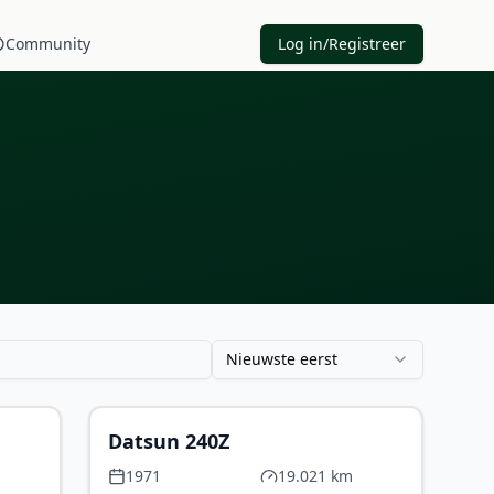
Community
Log in/Registreer
Nieuwste eerst
34.900
€ 32.500
Datsun 240Z
1971
19.021 km