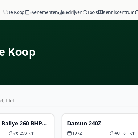
Te Koop
Evenementen
Bedrijven
Tools
Kenniscentrum
e Koop
€ 76.500
€ 
 Rallye 260 BHP
Datsun 240Z
an Todt livery”
76.293 km
1972
40.181 km