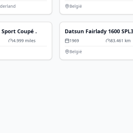
derland
België
€ 49.900
€ 
 Sport Coupé .
Datsun Fairlady 1600 SPL
4.999 miles
1969
83.461 km
België