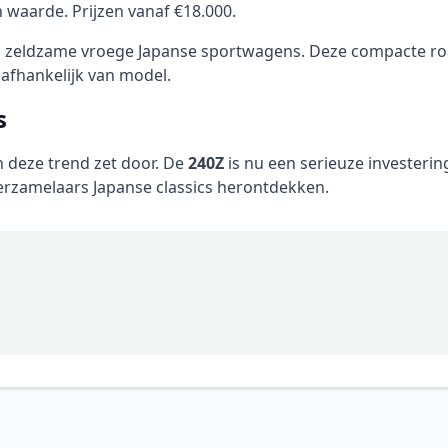
 waarde. Prijzen vanaf €18.000.
n zeldzame vroege Japanse sportwagens. Deze compacte road
 afhankelijk van model.
s
n deze trend zet door. De
240Z
is nu een serieuze investering
erzamelaars Japanse classics herontdekken.