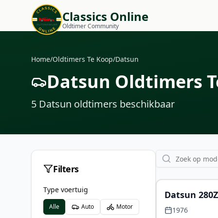
Classics Online
Oldtimer Community
Home
/
Oldtimers Te Koop
/
Datsun
Datsun Oldtimers T
5
Datsun oldtimers
beschikbaar
Filters
Type voertuig
Datsun 280Z
Alle
Auto
Motor
“Aaltonen/Je
1976