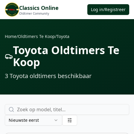
Classics Online
Log in/Registreer
Oldtimer Community
Home
/
Oldtimers Te Koop
/
Toyota
Toyota Oldtimers Te
Koop
3
Toyota oldtimers
beschikbaar
Nieuwste eerst
€ 13.499