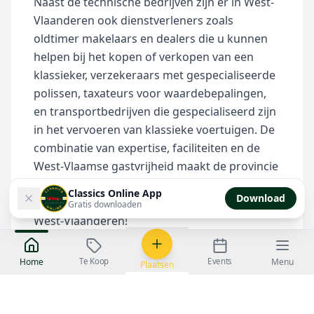
Naast de technische bedrijven zijn er in West-
Vlaanderen ook dienstverleners zoals
oldtimer makelaars en dealers die u kunnen
helpen bij het kopen of verkopen van een
klassieker, verzekeraars met gespecialiseerde
polissen, taxateurs voor waardebepalingen,
en transportbedrijven die gespecialiseerd zijn
in het vervoeren van klassieke voertuigen. De
combinatie van expertise, faciliteiten en de
West-Vlaamse gastvrijheid maakt de provincie
tot een uitstekende keuze voor al uw oldtimer
Classics Online App
Download
behoeften. Ontdek alle oldtimer bedrijven in
Gratis downloaden
West-Vlaanderen!
Te Koop
Events
Home
Menu
Plaatsen