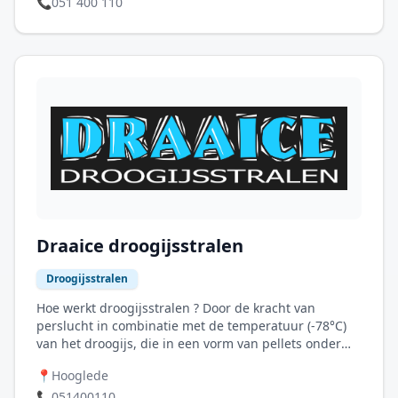
📞
051 400 110
Draaice droogijsstralen
Droogijsstralen
Hoe werkt droogijsstralen ? Door de kracht van
perslucht in combinatie met de temperatuur (-78°C)
van het droogijs, die in een vorm van pellets onder
hoge druk op het te reinigen oppervlak geblazen
📍
Hooglede
wordt, ontstaat er een thermoshock waardoor er
scheurtjes ontstaan in de vervuiling en zo laat de
📞
051400110