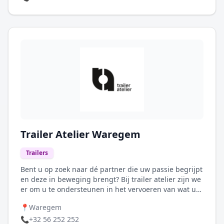
aan onze klanten is een leuke toegevoegde waarde.
Naast aan- en verkoop kunt u bij ons ook terecht voor
reparatie en restauratie van klassieke auto's in België.
Wij verwelkomen elke klant van over de hele wereld.
Trailer Atelier Waregem
Trailers
Bent u op zoek naar dé partner die uw passie begrijpt
en deze in beweging brengt? Bij trailer atelier zijn we
er om u te ondersteunen in het vervoeren van wat u
raakt, of dat nu uw paard, motor, oldtimer of een
📍
Waregem
andere passie of bezigheid betreft. Wij geloven dat
het vervoer van uw waardevolle bezittingen met de
📞
+32 56 252 252