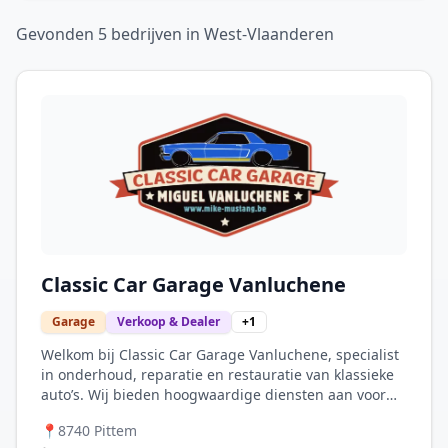
Gevonden
5
bedrijven
in
West-Vlaanderen
Classic Car Garage Vanluchene
Garage
Verkoop & Dealer
+
1
Welkom bij Classic Car Garage Vanluchene, specialist
in onderhoud, reparatie en restauratie van klassieke
auto’s. Wij bieden hoogwaardige diensten aan voor
oldtimers van verschillende merken, met een
📍
8740 Pittem
bijzondere expertise in Ford Mustangs. Met bijna 30