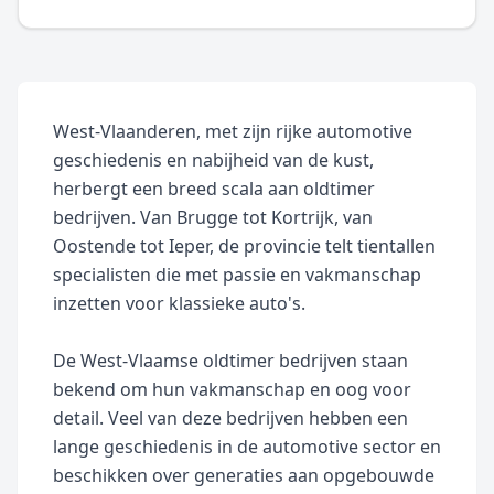
juiste aanhangwagen essentieel is voor een zorgeloze
ervaring. Met onze expertise en aandacht voor detail
zorgen we ervoor dat u de perfecte aanhangwagen
vindt die aansluit bij uw wensen en noden. Uw
avontuur begint hier. Ons gepassioneerde team kent
u, uw naam, uw passie en uw wensen!
West-Vlaanderen, met zijn rijke automotive
geschiedenis en nabijheid van de kust,
herbergt een breed scala aan oldtimer
bedrijven. Van Brugge tot Kortrijk, van
Oostende tot Ieper, de provincie telt tientallen
specialisten die met passie en vakmanschap
inzetten voor klassieke auto's.
De West-Vlaamse oldtimer bedrijven staan
bekend om hun vakmanschap en oog voor
detail. Veel van deze bedrijven hebben een
lange geschiedenis in de automotive sector en
beschikken over generaties aan opgebouwde