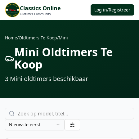
Classics Online
Log in/Registreer
Oldtimer Community
Home
/
Oldtimers Te Koop
/
Mini
Mini Oldtimers Te
Koop
3
Mini oldtimers
beschikbaar
Nieuwste eerst
€ 19.750