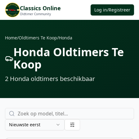
Classics Online
Log in/Registreer
Oldtimer Community
Home
/
Oldtimers Te Koop
/
Honda
Honda Oldtimers Te
Koop
2
Honda oldtimers
beschikbaar
Nieuwste eerst
GERESERVEERD