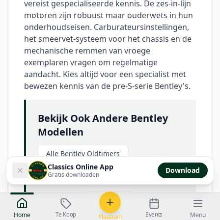
vereist gespecialiseerde kennis. De zes-in-lijn
motoren zijn robuust maar ouderwets in hun
onderhoudseisen. Carburateursinstellingen,
het smeervet-systeem voor het chassis en de
mechanische remmen van vroege
exemplaren vragen om regelmatige
aandacht. Kies altijd voor een specialist met
bewezen kennis van de pre-S-serie Bentley's.
Bekijk Ook Andere Bentley
Modellen
Alle Bentley Oldtimers
Classics Online App
Download
Bentley S-Serie
Rolls-Royce
Gratis downloaden
Te Koop
Events
Home
Menu
Plaatsen