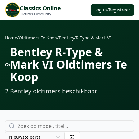
Classics Online
Log in/Registreer
Oldtimer Community
Home
/
Oldtimers Te Koop
/
Bentley
/
R-Type & Mark VI
Bentley R-Type &
Mark VI Oldtimers Te
Koop
2
Bentley
oldtimers
beschikbaar
Nieuwste eerst