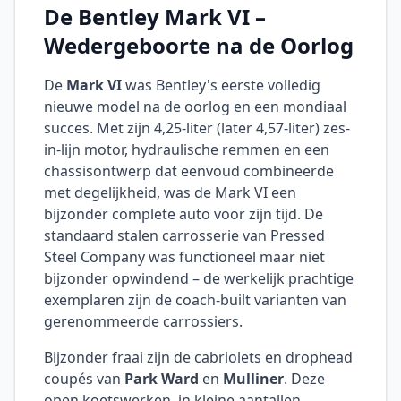
De Bentley Mark VI –
Wedergeboorte na de Oorlog
De
Mark VI
was Bentley's eerste volledig
nieuwe model na de oorlog en een mondiaal
succes. Met zijn 4,25-liter (later 4,57-liter) zes-
in-lijn motor, hydraulische remmen en een
chassisontwerp dat eenvoud combineerde
met degelijkheid, was de Mark VI een
bijzonder complete auto voor zijn tijd. De
standaard stalen carrosserie van Pressed
Steel Company was functioneel maar niet
bijzonder opwindend – de werkelijk prachtige
exemplaren zijn de coach-built varianten van
gerenommeerde carrossiers.
Bijzonder fraai zijn de cabriolets en drophead
coupés van
Park Ward
en
Mulliner
. Deze
open koetswerken, in kleine aantallen