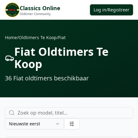
Classics Online
Log in/Registreer
Oldtimer Community
Home
/
Oldtimers Te Koop
/
Fiat
Fiat Oldtimers Te
Koop
36
Fiat oldtimers
beschikbaar
Nieuwste eerst
€ 8.000