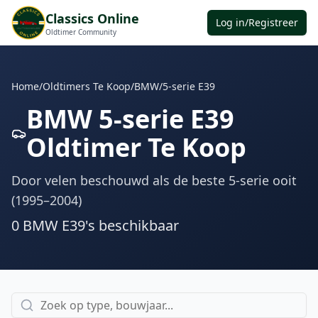
Classics Online
Log in/Registreer
Oldtimer Community
Home
/
Oldtimers Te Koop
/
BMW
/
5-serie E39
BMW 5-serie E39
Oldtimer Te Koop
Door velen beschouwd als de beste 5-serie ooit
(1995–2004)
0
BMW E39
's
beschikbaar