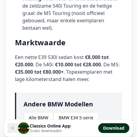
de zeldzame 540i Touring en de heilige
graal: de M5 Touring (nooit officieel
gebouwd, maar enkele exemplaren
bestaan wel).
Marktwaarde
Een nette E39 530i sedan kost
€8.000 tot
€20.000
. De 540i:
€10.000 tot €28.000
. De M5:
€35.000 tot €80.000+
. Topexemplaren met
lage kilometerstand halen meer.
Andere BMW Modellen
Alle BMW
BMW E34 5-serie
Classics Online App
Download
BMW 7-serie E38
Gratis downloaden