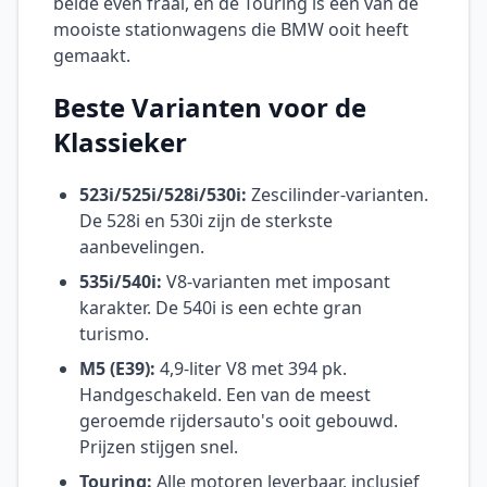
beide even fraai, en de Touring is een van de
mooiste stationwagens die BMW ooit heeft
gemaakt.
Beste Varianten voor de
Klassieker
523i/525i/528i/530i:
Zescilinder-varianten.
De 528i en 530i zijn de sterkste
aanbevelingen.
535i/540i:
V8-varianten met imposant
karakter. De 540i is een echte gran
turismo.
M5 (E39):
4,9-liter V8 met 394 pk.
Handgeschakeld. Een van de meest
geroemde rijdersauto's ooit gebouwd.
Prijzen stijgen snel.
Touring:
Alle motoren leverbaar, inclusief