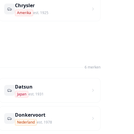
Chrysler
Amerika
est.
1925
6
merk
en
Datsun
Japan
est.
1931
Donkervoort
Nederland
est.
1978