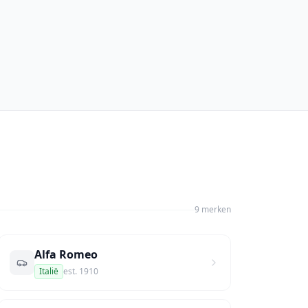
9
merk
en
Alfa Romeo
Italië
est.
1910