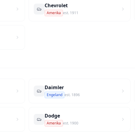
Chevrolet
Amerika
est.
1911
Daimler
Engeland
est.
1896
Dodge
Amerika
est.
1900