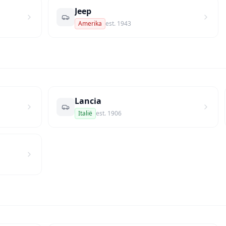
Jeep
Amerika
est.
1943
Lancia
Italië
est.
1906