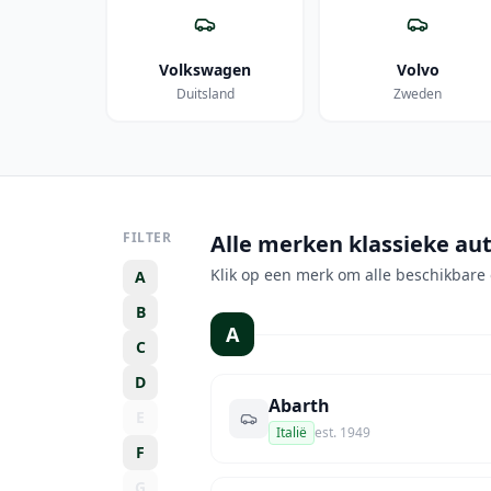
Volkswagen
Volvo
Duitsland
Zweden
FILTER
Alle merken klassieke aut
Klik op een merk om alle beschikbare 
A
B
A
C
D
Abarth
E
Italië
est.
1949
F
G