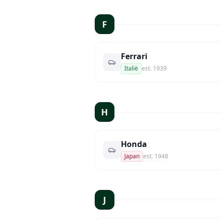
F
Ferrari
Italië
est.
1939
H
Honda
Japan
est.
1948
J