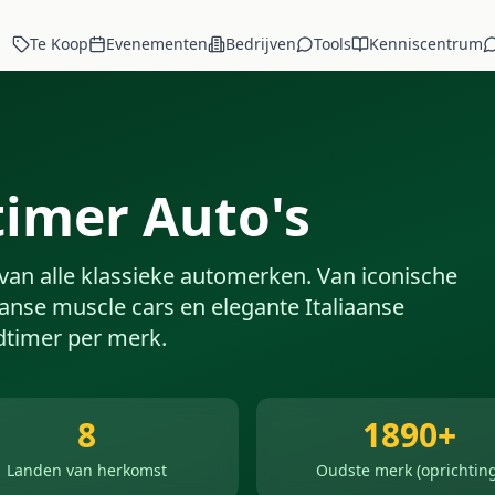
Te Koop
Evenementen
Bedrijven
Tools
Kenniscentrum
imer Auto's
van alle klassieke automerken. Van iconische
anse muscle cars en elegante Italiaanse
dtimer per merk.
8
1890+
Landen van herkomst
Oudste merk (oprichting