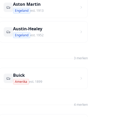
Aston Martin
Engeland
est.
1913
Austin-Healey
Engeland
est.
1952
3
merk
en
Buick
Amerika
est.
1899
4
merk
en