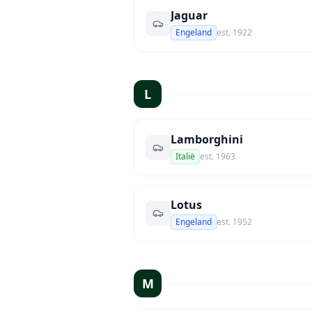
Jaguar
Engeland
est.
1922
L
Lamborghini
Italië
est.
1963
Lotus
Engeland
est.
1952
M