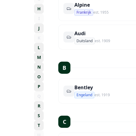
Alpine
H
Frankrijk
est.
1955
I
J
Audi
K
Duitsland
est.
1909
L
M
N
B
O
P
Bentley
Engeland
est.
1919
Q
R
S
C
T
U