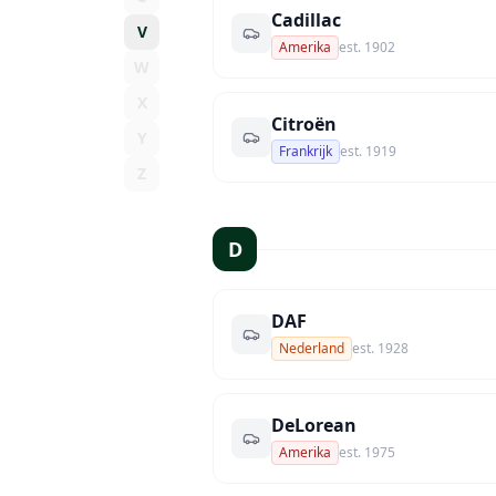
Cadillac
V
Amerika
est.
1902
W
X
Citroën
Y
Frankrijk
est.
1919
Z
D
DAF
Nederland
est.
1928
DeLorean
Amerika
est.
1975