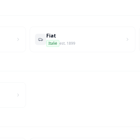
Fiat
Italië
est.
1899