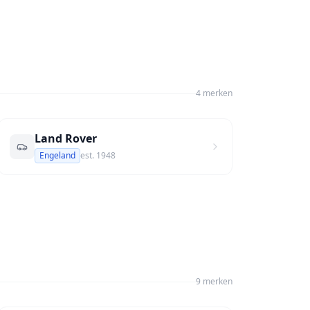
4
merk
en
Land Rover
Engeland
est.
1948
9
merk
en