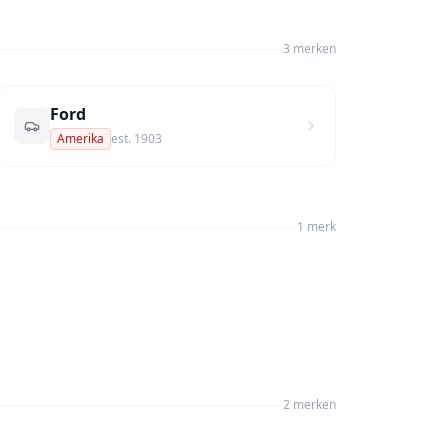
3
merk
en
Ford
Amerika
est.
1903
1
merk
2
merk
en