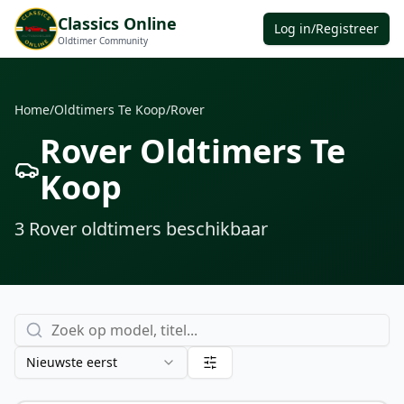
Classics Online
Log in/Registreer
Oldtimer Community
Home
/
Oldtimers Te Koop
/
Rover
Rover Oldtimers Te
Koop
3
Rover oldtimers
beschikbaar
Nieuwste eerst
€ 23.500