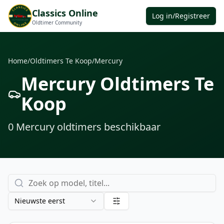
Classics Online
Log in/Registreer
Oldtimer Community
Home
/
Oldtimers Te Koop
/
Mercury
Mercury Oldtimers Te
Koop
0
Mercury oldtimers
beschikbaar
Nieuwste eerst