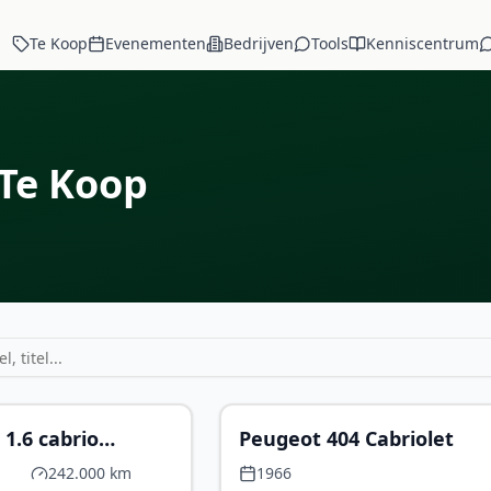
Te Koop
Evenementen
Bedrijven
Tools
Kenniscentrum
Te Koop
€ 1.500
€ 
1.6 cabrio
Peugeot 404 Cabriolet
242.000 km
1966