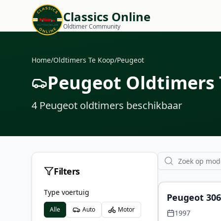
Classics Online
Oldtimer Community
Home
/
Oldtimers Te Koop
/
Peugeot
Peugeot Oldtimers 
4
Peugeot oldtimers
beschikbaar
Filters
Type voertuig
Peugeot 306 
Alle
Auto
Motor
Peninfarina
1997