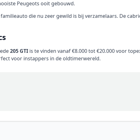
mooiste Peugeots ooit gebouwd.
amilieauto die nu zeer gewild is bij verzamelaars. De cabri
cs
goede
205 GTI
is te vinden vanaf €8.000 tot €20.000 voor to
fect voor instappers in de oldtimerwereld.