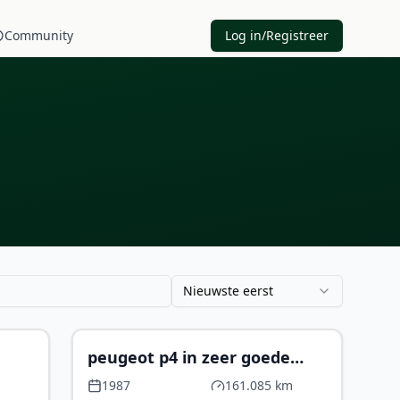
Community
Log in/Registreer
Nieuwste eerst
34.950
€ 14.100
peugeot p4 in zeer goede
staat
1987
161.085 km