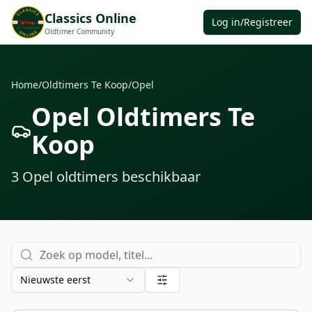
Classics Online
Log in/Registreer
Oldtimer Community
Home
/
Oldtimers Te Koop
/
Opel
Opel Oldtimers Te
Koop
3
Opel oldtimers
beschikbaar
Nieuwste eerst
€ 4.500