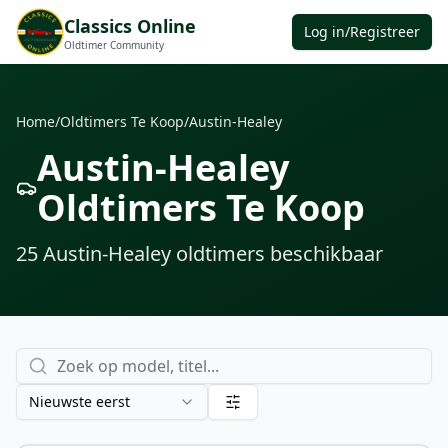
Classics Online
Log in/Registreer
Oldtimer Community
Home
/
Oldtimers Te Koop
/
Austin-Healey
Austin-Healey
Oldtimers Te Koop
25
Austin-Healey oldtimers
beschikbaar
Nieuwste eerst
€ 69.500