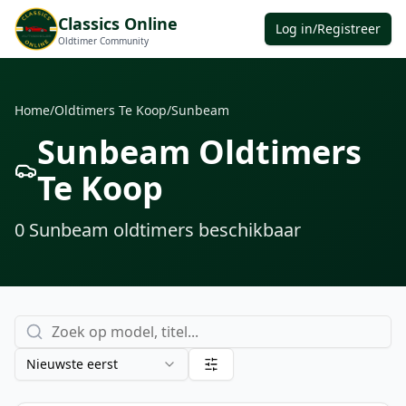
Classics Online
Log in/Registreer
Oldtimer Community
Home
/
Oldtimers Te Koop
/
Sunbeam
Sunbeam Oldtimers
Te Koop
0
Sunbeam oldtimers
beschikbaar
Nieuwste eerst