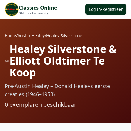
Classics Online
Log in/Registreer
Oldtimer Community
Home
/
Austin-Healey
/
Healey Silverstone
Healey Silverstone &
Elliott Oldtimer Te
Koop
Pre-Austin Healey – Donald Healeys eerste
creaties (1946–1953)
0
exemplaren beschikbaar