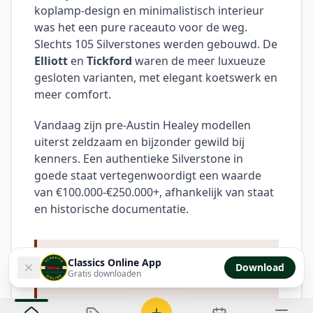
koplamp-design en minimalistisch interieur
was het een pure raceauto voor de weg.
Slechts 105 Silverstones werden gebouwd. De
Elliott
en
Tickford
waren de meer luxueuze
gesloten varianten, met elegant koetswerk en
meer comfort.
Vandaag zijn pre-Austin Healey modellen
uiterst zeldzaam en bijzonder gewild bij
kenners. Een authentieke Silverstone in
goede staat vertegenwoordigt een waarde
van €100.000-€250.000+, afhankelijk van staat
en historische documentatie.
Classics Online App
Download
Alle Austin-Healey
100/4
Gratis downloaden