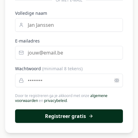
OF MET E-MAIL
Volledige naam
E-mailadres
Wachtwoord
(minimaal 8 tekens)
Door te registreren ga je akkoord met onze
algemene
voorwaarden
en
privacybeleid
.
Registreer gratis