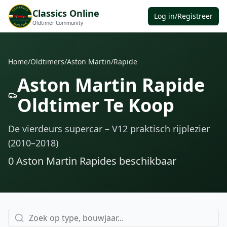
Classics Online
Log in/Registreer
Oldtimer Community
Home
/
Oldtimers
/
Aston Martin
/
Rapide
Aston Martin Rapide
Oldtimer Te Koop
De vierdeurs supercar – V12 praktisch rijplezier
(2010–2018)
0
Aston Martin Rapide
s
beschikbaar