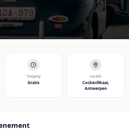
Toegang
Locatie
Gratis
Cockerillkaai,
Antwerpen
venement