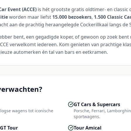
Car Event (ACCE)
is hét grootste gratis oldtimer- en classi
itie
worden maar liefst
15.000 bezoekers
,
1.500 Classic Ca
ht aan de prachtig heraangelegde Cockerillkaai langs de 
hebber bent, een gegadigde koper, of gewoon op zoek bent 
ACCE verwelkomt iedereen. Kom genieten van prachtige klas
gieuze automerken én tal van bars en eetkramen.
 verwachten?
GT Cars & Supercars
logse wagens tot iconische
Porsche, Ferrari, Lamborghin
sportwagens.
 GT Tour
Tour Amical