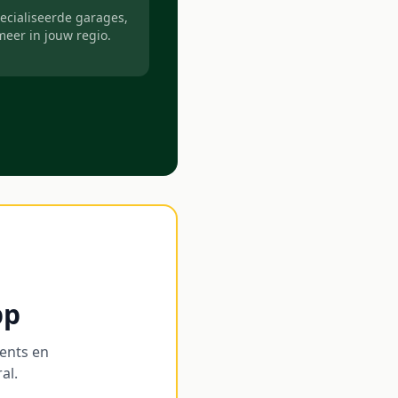
ecialiseerde garages,
meer in jouw regio.
pp
ents en
al.