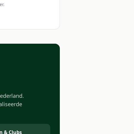
er.
Nederland.
aliseerde
n & Clubs