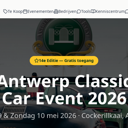
Te Koop
Evenementen
Bedrijven
Tools
Kenniscentrum
14e Editie — Gratis toegang
Antwerp Classi
Car Event 2026
9 & Zondag 10 mei 2026 · Cockerillkaai,