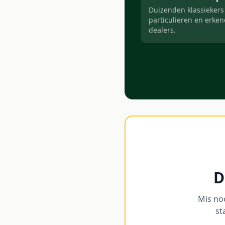
Duizenden klassiekers
particulieren en erke
dealers.
D
Mis no
st