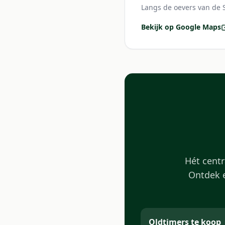
Langs de oevers van de 
Bekijk op Google Maps
Hét centr
Ontdek e
Oldtimers te koop