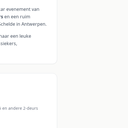
c car evenement van
rs
en een ruim
Schelde in Antwerpen.
naar een leuke
siekers,
i en andere 2-deurs