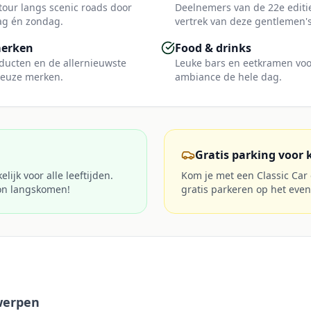
tour langs scenic roads door
Deelnemers van de 22e editie
ag én zondag.
vertrek van deze gentlemen's
merken
Food & drinks
ducten en de allernieuwste
Leuke bars en eetkramen voor
ieuze merken.
ambiance de hele dag.
Gratis parking voor 
lijk voor alle leeftijden.
Kom je met een Classic Car
on langskomen!
gratis parkeren op het even
twerpen