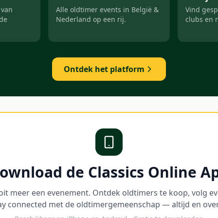
 van
Alle oldtimer events in België &
Vind gesp
nde
Nederland op een rij.
clubs en 
Ontdek het platform
ownload de Classics Online A
oit meer een evenement. Ontdek oldtimers te koop, volg ev
ay connected met de oldtimergemeenschap — altijd en over