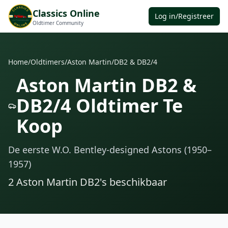
Classics Online
Log in/Registreer
Oldtimer Community
Home
/
Oldtimers
/
Aston Martin
/
DB2 & DB2/4
Aston Martin DB2 &
DB2/4 Oldtimer Te
Koop
De eerste W.O. Bentley-designed Astons (1950–
1957)
2
Aston Martin DB2
's
beschikbaar