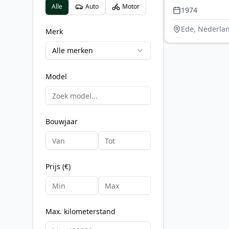
Alle
Auto
Motor
perfecte sta
1974
Ede, Nederla
Merk
Alle merken
Model
Bouwjaar
Prijs (€)
Max. kilometerstand