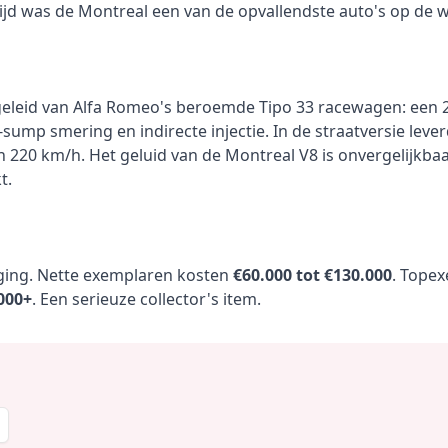
jn tijd was de Montreal een van de opvallendste auto's op de 
geleid van Alfa Romeo's beroemde Tipo 33 racewagen: een 2,
sump smering en indirecte injectie. In de straatversie le
an 220 km/h. Het geluid van de Montreal V8 is onvergelijkba
t.
jging. Nette exemplaren kosten
€60.000 tot €130.000
. Topex
000+
. Een serieuze collector's item.