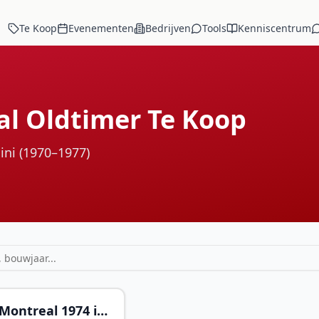
Te Koop
Evenementen
Bedrijven
Tools
Kenniscentrum
l Oldtimer Te Koop
ini (1970–1977)
€ 89.500
Montreal 1974 in