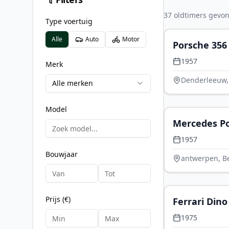
37
oldtimers
gevond
Type voertuig
Alle
Auto
Motor
Porsche 356
Replica
1957
Merk
Denderleeuw,
Alle merken
Model
Mercedes P
1957
Bouwjaar
antwerpen, B
Prijs (€)
Ferrari Din
1975