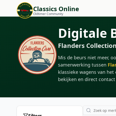
Classics Online
Oldtimer Community
Digitale 
Flanders Collectio
Mis de beurs niet meer, ook
samenwerking tussen
Fla
klassieke wagens van het 
bekijken en direct conta
Filters