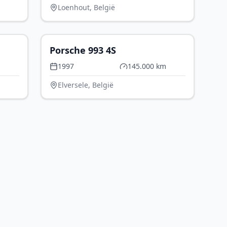
Loenhout, België
15.000
€ 129.900
Porsche 993 4S
1997
145.000 km
Elversele, België