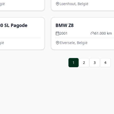
gië
Loenhout, België
€ 118.000
€ 2
0 SL Pagode
BMW Z8
2001
61.000 km
gië
Elversele, België
1
2
3
4