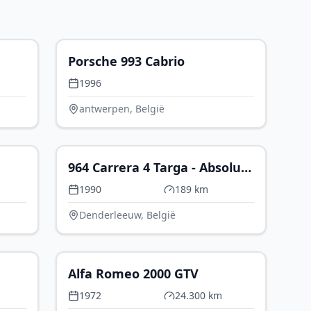
54.990
€ 64.993
Porsche 993 Cabrio
1996
antwerpen, België
VEERD
P.O.A.
964 Carrera 4 Targa - Absolute
rariteit
1990
189 km
Denderleeuw, België
 7.990
€ 41.990
Alfa Romeo 2000 GTV
1972
24.300 km