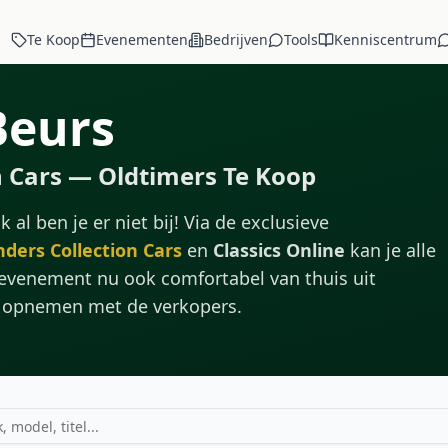
Te Koop
Evenementen
Bedrijven
Tools
Kenniscentrum
Beurs
n Cars — Oldtimers Te Koop
 al ben je er niet bij! Via de exclusieve
nders Collection Cars
en
Classics Online
kan je alle
evenement nu ook comfortabel van thuis uit
ct opnemen met de verkopers.