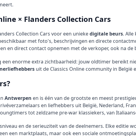
neert.
nline × Flanders Collection Cars
landers Collection Cars voor een unieke
digitale beurs
. All
beschikbaar met foto's, beschrijvingen en directe contactmog
ken en direct contact opnemen met de verkoper, ook na de 
en enorme extra zichtbaarheid: jouw oldtimer bereikt nie
merliefhebbers
uit de Classics Online community in België 
rs?
 in
Antwerpen
en is één van de grootste en meest prestigi
ivéverzamelaars en liefhebbers uit België, Nederland, Frank
youngtimers tot zeldzame pre-war klassiekers, van Italiaa
niveau en de serieuziteit van de deelnemers. Elke editie wo
 alleen een marktplaats, maar ook een sociale ontmoetingsp