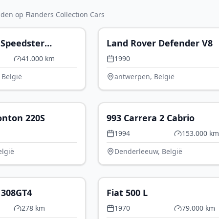
en op Flanders Collection Cars
P.O.A.
€ 
 Speedster
Land Rover Defender V8
41.000 km
1990
 België
antwerpen, België
P.O.A.
GERESER
onton 220S
993 Carrera 2 Cabrio
1994
153.000 km
elgië
Denderleeuw, België
€ 79.990
€
o 308GT4
Fiat 500 L
278 km
1970
79.000 km