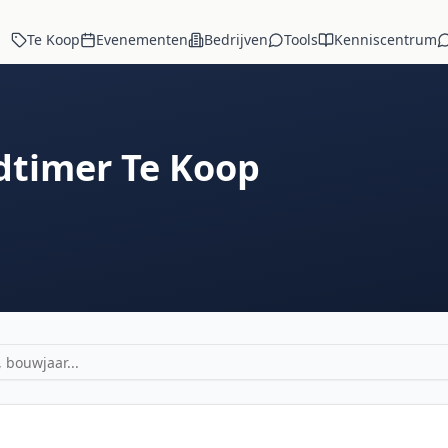
Te Koop
Evenementen
Bedrijven
Tools
Kenniscentrum
dtimer Te Koop