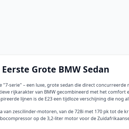
e Eerste Grote BMW Sedan
e "7-serie" – een luxe, grote sedan die direct concurreerd
tieve rijkarakter van BMW gecombineerd met het comfort e
reerde lijnen is de E23 een tijdloze verschijning die nog alt
an zescilinder-motoren, van de 728i met 170 pk tot de kra
rbocompressor op de 3,2-liter motor voor de Zuidafrikaan