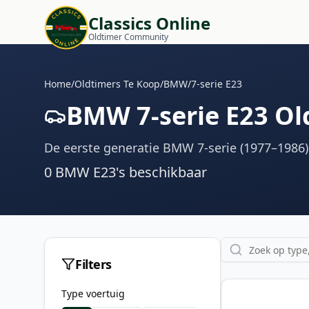
Classics Online
Oldtimer Community
Home
/
Oldtimers Te Koop
/
BMW
/
7-serie E23
BMW 7-serie E23 Ol
De eerste generatie BMW 7-serie (1977–1986)
0
BMW E23
's
beschikbaar
Filters
Type voertuig